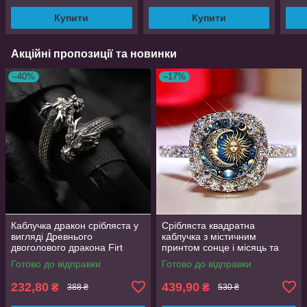
Купити
Купити
Акційні пропозиції та новинки
–40%
–17%
Каблучка дракон срібляста у
Срібляста квадратна
вигляді Древнього
каблучка з містичним
двоголового дракона Firt
принтом сонце і місяць та
регульований розмір
фіанітами 19 розмір
Готово до відправки
Готово до відправки
AurumLux008
232,80
439,90
₴
₴
388 ₴
530 ₴