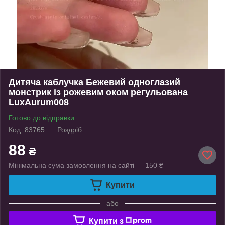
Дитяча каблучка Бежевий одноглазий
монстрик із рожевим оком регульована
LuxAurum008
Готово до відправки
Код: 83765
Роздріб
88
₴
Мінімальна сума замовлення на сайті — 150 ₴
Купити
або
Купити з