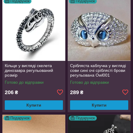
Подарунок
Подарунок
Кільце у вигляді скелета
Срібляста каблучка у вигляді
динозавра регульований
сови сині очі сріблясті брови
розмір
регульована Owl001
Готово до відправки
Готово до відправки
206
289
₴
₴
Купити
Купити
Подарунок
Подарунок