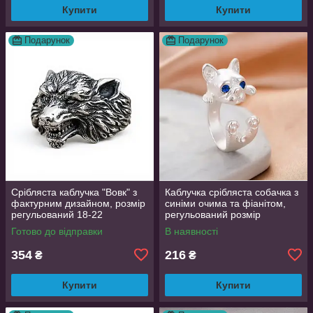
Купити
Купити
Подарунок
Подарунок
Срібляста каблучка "Вовк" з
Каблучка срібляста собачка з
фактурним дизайном, розмір
синіми очима та фіанітом,
регульований 18-22
регульований розмір
AurumLux016
Готово до відправки
В наявності
354
216
₴
₴
Купити
Купити