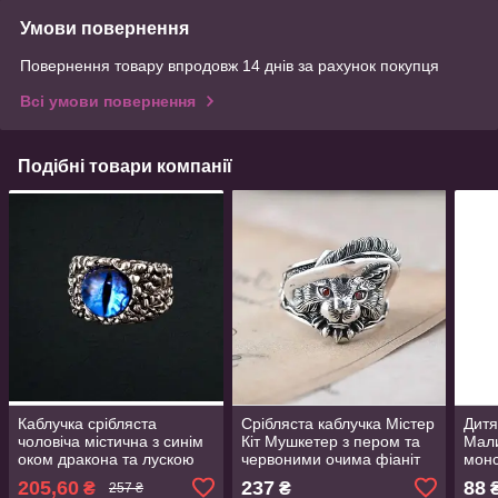
Умови повернення
Повернення товару впродовж 14 днів за рахунок покупця
Всі умови повернення
Подібні товари компанії
Каблучка срібляста
Срібляста каблучка Містер
Дитя
чоловіча містична з синім
Кіт Мушкетер з пером та
Мал
оком дракона та лускою
червоними очима фіаніт
монс
регульований розмір
регульований розмір
регу
205,60
237
88
₴
₴
257 ₴
AurumLux017
AurumLux185