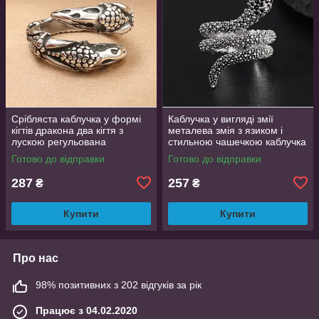
Срібляста каблучка у формі
Каблучка у вигляді змії
кігтів дракона два кігтя з
металева змія з язиком і
лускою регульована
стильною чашечкою каблучка
DragonClaw001
влада розмір регульований
Готово до відправки
Готово до відправки
287
257
₴
₴
Купити
Купити
Про нас
98% позитивних з 202 відгуків за рік
Працює з 04.02.2020