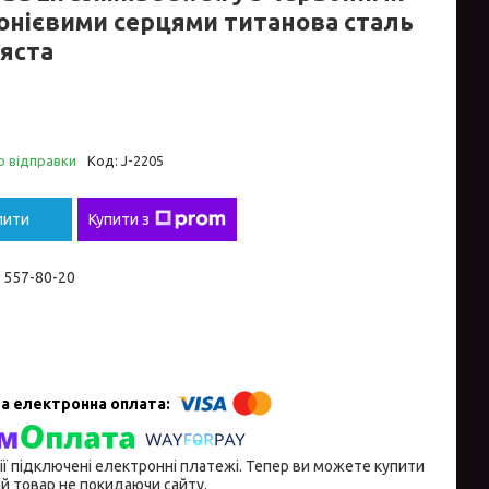
онієвими серцями титанова сталь
ляста
о відправки
Код:
J-2205
пити
Купити з
) 557-80-20
ії підключені електронні платежі. Тепер ви можете купити
й товар не покидаючи сайту.