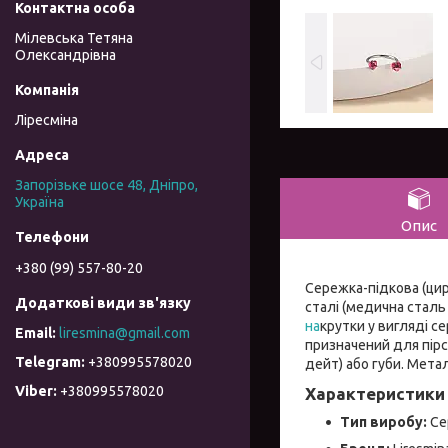
Мілевська Тетяна
Олександрівна
Ліресміна
Запорізьке шосе 48, Дніпро,
Україна
Опис
+380 (99) 557-80-20
Сережка-підкова (ци
сталі (медична сталь
на
крутки у вигляді с
liresmina@gmail.com
призначений для пірс
+380995578020
дейт) або губи. Метал
+380995578020
Характеристики 
Тип виробу:
Сер