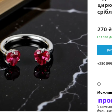
цирк
сріб
270 ₴
Готово д
Ку
+380 (99
У компан
будь-яки