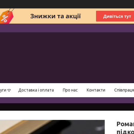
уги
Доставка і оплата
Про нас
Контакти
Співпраця
Рома
підко