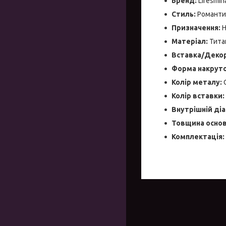
Бренд:
Liresmin
Стиль:
Романти
Призначення:
Н
Матеріал:
Титан
Вставка/Декор
Форма накруто
Колір металу:
С
Колір вставки:
Внутрішній ді
Товщина основ
Комплектація: