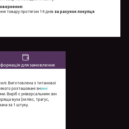
ня товару протягом 14 днів
за рахунок покупця
нформація для замовлення
тилі. Виготовлена з титанової
 якого розташовані зн
імні
и. Виріб є універсальним: він
яща вуха (хелікс, трагус,
ана за 1 штуку.