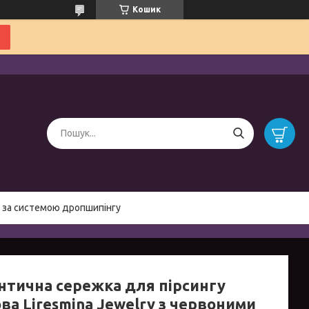
Кошик
 за системою дропшипінгу
нтична сережка для пірсингу
ва Liresmina Jewelry з червоними