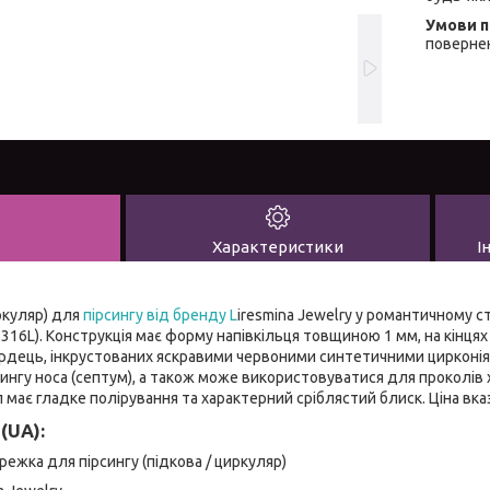
повернен
Характеристики
І
ркуляр) для
пірсингу від бренду L
iresmina Jewelry у романтичному с
 316L). Конструкція має форму напівкільця товщиною 1 мм, на кінцях
ердець, інкрустованих яскравими червоними синтетичними цирконіям
ингу носа (септум), а також може використовуватися для проколів хр
 має гладке полірування та характерний сріблястий блиск. Ціна вказ
(UA):
ежка для пірсингу (підкова / циркуляр)