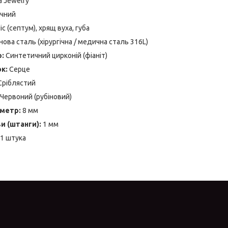
a Jewelry
чний
іс (септум), хрящ вуха, губа
ова сталь (хірургічна / медична сталь 316L)
:
Синтетичний цирконій (фіаніт)
к:
Серце
ріблястий
Червоний (рубіновий)
аметр:
8 мм
и (штанги):
1 мм
1 штука