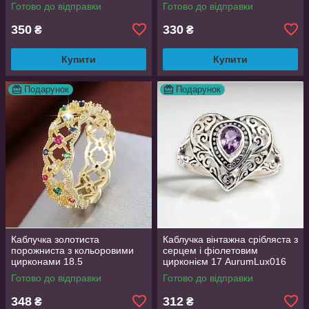
Готово до відправки
Готово до відправки
350
330
₴
₴
Купити
Купити
Подарунок
Подарунок
Каблучка золотиста
Каблучка вінтажна срібляста з
порожниста з кольоровими
серцем і фіолетовим
цирконами 18.5
цирконієм 17 AurumLux016
AurumLux018
Готово до відправки
Готово до відправки
348
312
₴
₴