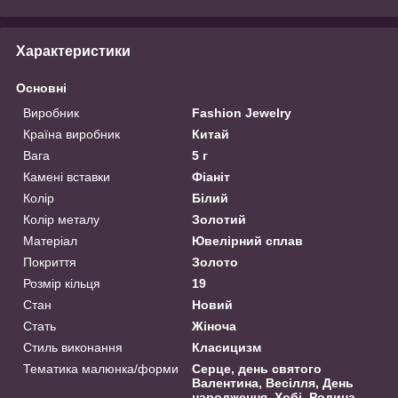
Характеристики
Основні
Виробник
Fashion Jewelry
Країна виробник
Китай
Вага
5 г
Камені вставки
Фіаніт
Колір
Білий
Колір металу
Золотий
Матеріал
Ювелірний сплав
Покриття
Золото
Розмір кільця
19
Стан
Новий
Стать
Жіноча
Стиль виконання
Класицизм
Тематика малюнка/форми
Серце, день святого
Валентина, Весілля, День
народження, Хобі, Родина