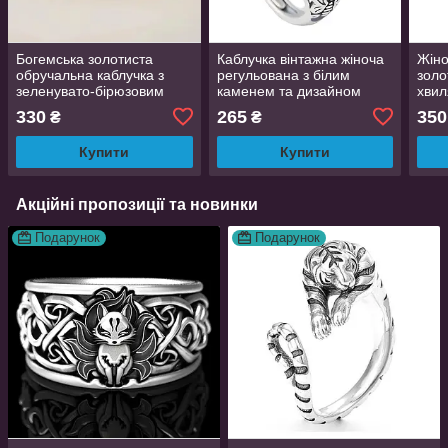
Богемська золотиста
Каблучка вінтажна жіноча
Жіно
обручальна каблучка з
регульована з білим
золо
зеленувато-бірюзовим
каменем та дизайном
хвил
цирконієм розмір 16
метелика і квітки
каме
330
265
350
₴
₴
AurumLux030
AurumLux201
Aur
Купити
Купити
Акційні пропозиції та новинки
Подарунок
Подарунок