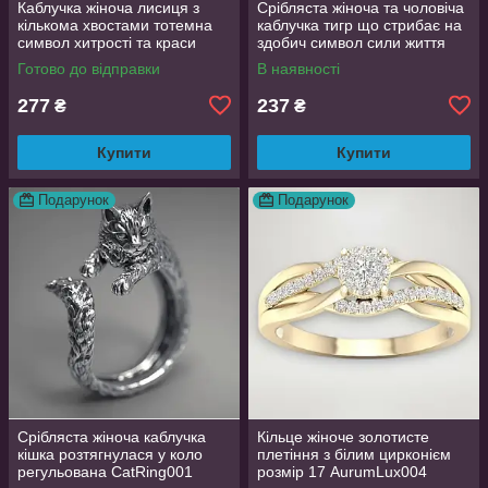
Каблучка жіноча лисиця з
Срібляста жіноча та чоловіча
кількома хвостами тотемна
каблучка тигр що стрибає на
символ хитрості та краси
здобич символ сили життя
регульований розмір
регульована TigerPower416
Готово до відправки
В наявності
AurumLux106
277
237
₴
₴
Купити
Купити
Подарунок
Подарунок
Срібляста жіноча каблучка
Кільце жіноче золотисте
кішка розтягнулася у коло
плетіння з білим цирконієм
регульована CatRing001
розмір 17 AurumLux004