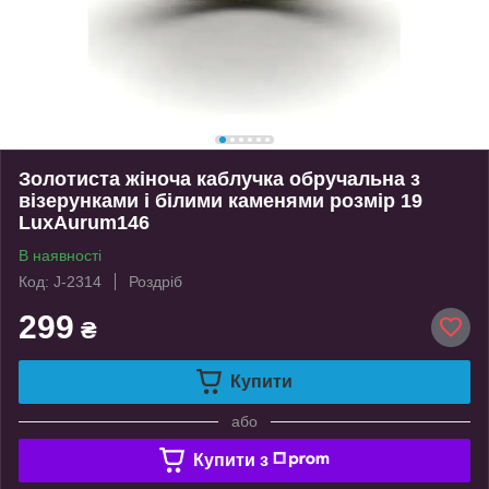
Золотиста жіноча каблучка обручальна з
візерунками і білими каменями розмір 19
LuxAurum146
В наявності
Код: J-2314
Роздріб
299
₴
Купити
або
Купити з