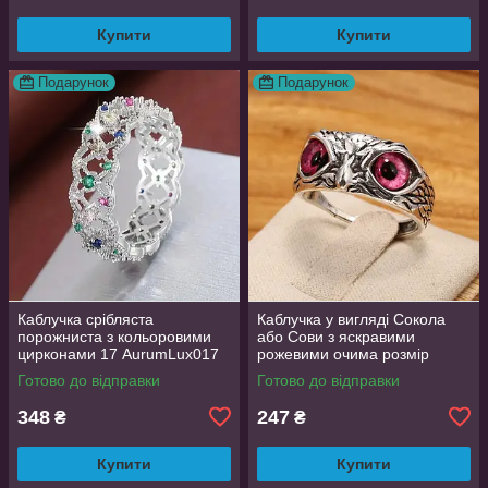
Купити
Купити
Подарунок
Подарунок
Каблучка срібляста
Каблучка у вигляді Сокола
порожниста з кольоровими
або Сови з яскравими
цирконами 17 AurumLux017
рожевими очима розмір
регульований
Готово до відправки
Готово до відправки
348
247
₴
₴
Купити
Купити