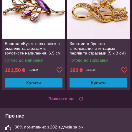
Брошка «Букет тюльпанів» з
Золотиста брошка
емаллю та стразами,
«Тюльпани» з імітацією
золотисте напилення, 6.5 см
перлів та стразами (5 х 3 см)
Готово до відправки
Готово до відправки
161,50
190
₴
₴
170 ₴
200 ₴
Купити
Купити
Показати ще
Про нас
98% позитивних з 202 відгуків за рік