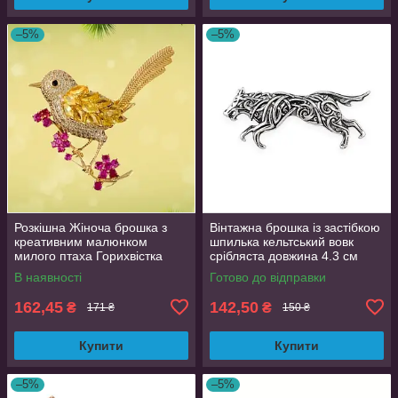
–5%
–5%
Розкішна Жіноча брошка з
Вінтажна брошка із застібкою
креативним малюнком
шпилька кельтський вовк
милого птаха Горихвістка
срібляста довжина 4.3 см
В наявності
Готово до відправки
162,45
142,50
₴
₴
171 ₴
150 ₴
Купити
Купити
–5%
–5%