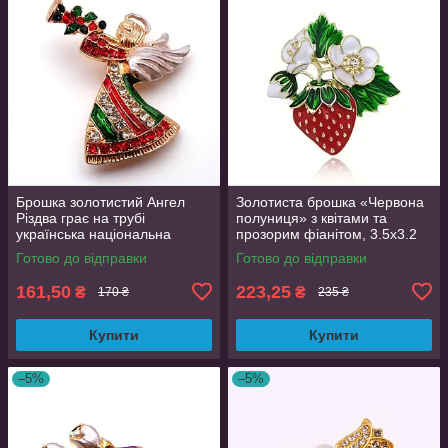
Брошка золотистий Ангел
Золотиста брошка «Червона
Різдва грає на трубі
полуниця» з квітами та
українська національна
прозорим фіанітом, 3.5х3.2
різнокольорова
см
Готово до відправки
Готово до відправки
161,50
223,25
₴
₴
170 ₴
235 ₴
Купити
Купити
–5%
–5%