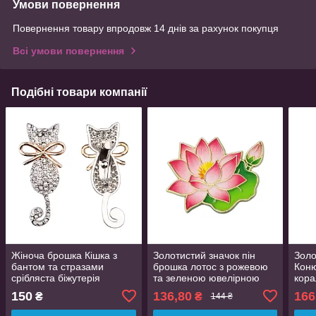
Умови повернення
Повернення товару впродовж 14 днів за рахунок покупця
Всі умови повернення
Подібні товари компанії
Жіноча брошка Кішка з
Золотистий значок пін
Золо
бантом та стразами
брошка лотос з рожевою
Коню
срібляста біжутерія
та зеленою ювелірною
кор
емаллю 3 см
смол
150
136,80
166
₴
₴
144 ₴
розм