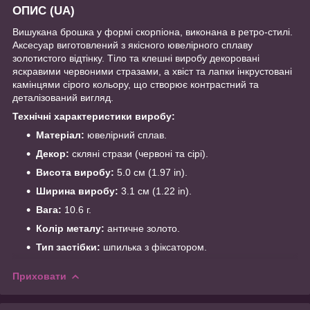
ОПИС (UA)
Вишукана брошка у формі скорпіона, виконана в ретро-стилі.
Аксесуар виготовлений з якісного ювелірного сплаву
золотистого відтінку. Тіло та клешні виробу декоровані
яскравими червоними стразами, а хвіст та лапки інкрустовані
камінцями сірого кольору, що створює контрастний та
деталізований вигляд.
Технічні характеристики виробу:
Матеріал:
ювелірний сплав.
Декор:
скляні стрази (червоні та сірі).
Висота виробу:
5.0 см (1.97 in).
Ширина виробу:
3.1 см (1.22 in).
Вага:
10.6 г.
Колір металу:
античне золото.
Тип застібки:
шпилька з фіксатором.
Приховати