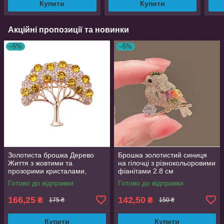
Купити
Купити
Акційні пропозиції та новинки
–5%
–5%
Золотиста брошка Дерево
Брошка золотистий синиця
Життя з жовтими та
на гілочці з різнокольоровими
прозорими кристалами,
фіанітами 2.8 см
розмір 3.6х3.9 см
Готово до відправки
Готово до відправки
166,25
142,50
₴
₴
175 ₴
150 ₴
Купити
Купити