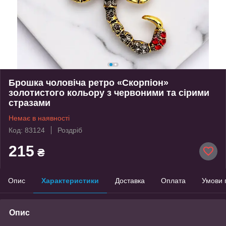
Брошка чоловіча ретро «Скорпіон»
золотистого кольору з червоними та сірими
стразами
Немає в наявності
Код: 83124
Роздріб
215
₴
Опис
Характеристики
Доставка
Оплата
Умови 
Опис