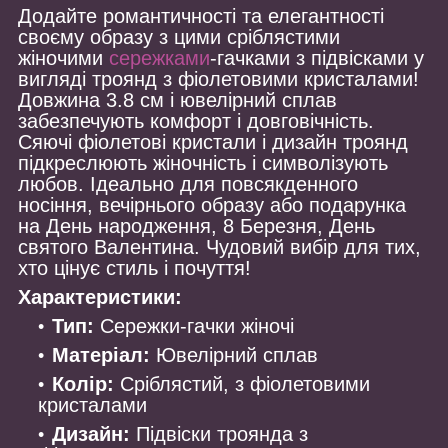
Додайте романтичності та елегантності
своєму образу з цими сріблястими
жіночими
сережками
-гачками з підвісками у
вигляді троянд з фіолетовими кристалами!
Довжина 3.8 см і ювелірний сплав
забезпечують комфорт і довговічність.
Сяючі фіолетові кристали і дизайн троянд
підкреслюють жіночність і символізують
любов. Ідеально для повсякденного
носіння, вечірнього образу або подарунка
на День народження, 8 Березня, День
святого Валентина. Чудовий вибір для тих,
хто цінує стиль і почуття!
Характеристики:
Тип:
Сережки-гачки жіночі
Матеріал:
Ювелірний сплав
Колір:
Сріблястий, з фіолетовими
кристалами
Дизайн:
Підвіски троянда з