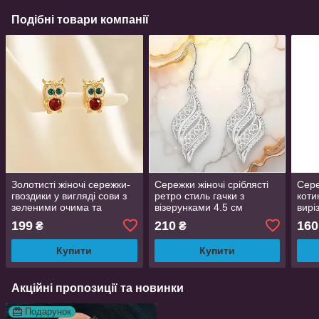
Подібні товари компанії
Золотисті жіночі сережки-
Сережки жіночі сріблясті
Сере
гвоздики у вигляді сови з
ретро стиль гачки з
коти
зеленими очима та
візерунками 4.5 см
вирі
червоним кристалом 1.4
AurumLux064
см 
199
210
160
₴
₴
см LuxAurum398
Купити
Купити
Акційні пропозиції та новинки
Подарунок