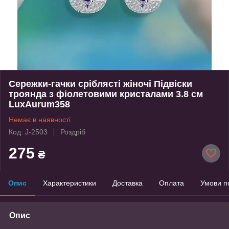
Сережки-гачки сріблясті жіночі Підвіски
троянда з фіолетовими кристалами 3.8 см
LuxAurum358
Немає в наявності
Код: J-2503
Роздріб
275
₴
Опис
Характеристики
Доставка
Оплата
Умови п
Опис