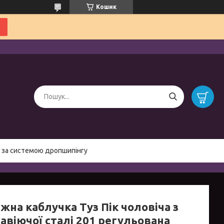
Кошик
 за системою дропшипінгу
жна каблучка Туз Пік чоловіча з
авіючої сталі 201 регульована