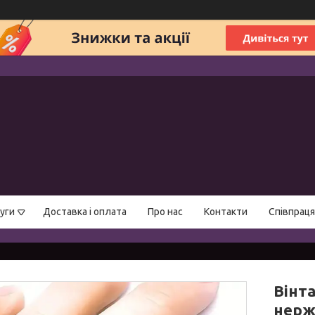
уги
Доставка і оплата
Про нас
Контакти
Співпраця
Вінта
нерж