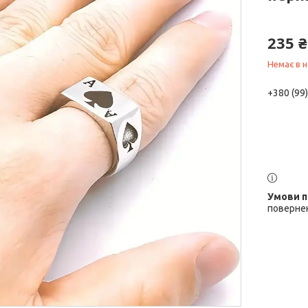
235 ₴
Немає в н
+380 (99
повернен