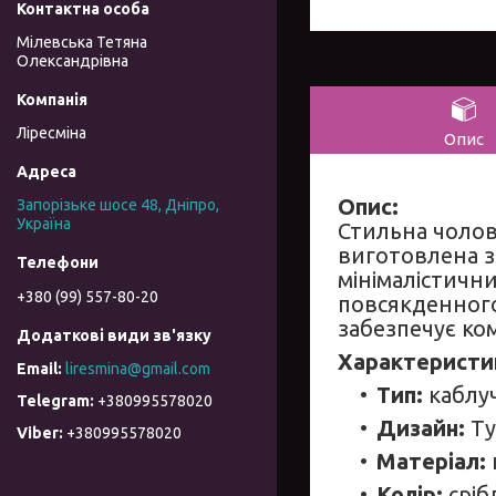
Мілевська Тетяна
Олександрівна
Ліресміна
Опис
Опис:
Запорізьке шосе 48, Дніпро,
Україна
Стильна чолов
виготовлена з 
мінімалістични
+380 (99) 557-80-20
повсякденного 
забезпечує ко
Характеристи
liresmina@gmail.com
Тип:
каблу
+380995578020
Дизайн:
Ту
+380995578020
Матеріал:
Колір:
сріб