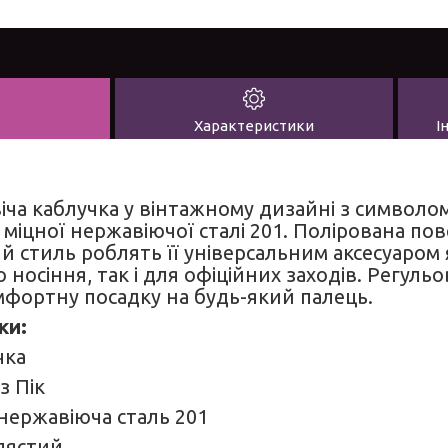
Характеристики
І
іча каблучка у вінтажному дизайні з символом
міцної нержавіючої сталі 201. Полірована пов
й стиль роблять її універсальним аксесуаром 
носіння, так і для офіційних заходів. Регуль
мфортну посадку на будь-який палець.
ки:
чка
з Пік
нержавіюча сталь 201
лястий