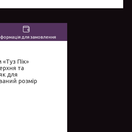
нформація для замовлення
 «Туз Пік»
ерхня та
як для
ований розмір