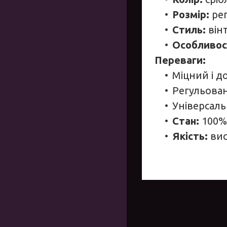
Розмір:
ре
Стиль:
він
Особливос
Переваги:
Міцний і д
Регульован
Універсаль
Стан:
100%
Якість:
вис