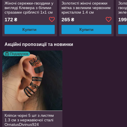
Жіночі сережки-гвоздики у
Золотисті жіночі сережки
Золо
вигляді Клевера з білими
квітка з великим червоним
гвоз
стразами сріблясті 1х1 см
кристалом 1.4 см
зеле
LuxAurum086
черв
172
265
199
₴
₴
см 
Купити
Купити
Акційні пропозиції та новинки
Подарунок
Кліпси чорні 5 шт з листям
1.3 см з нержавіючої сталі
OrnatusDivinus924