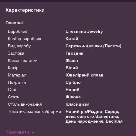
Характеристики
Основні
Виробник
Liresmina Jewelry
Країна виробник
Китай
Вид виробу
Сережки-цвяшки (Пусети)
Застібка
Гвоздик
Камені вставки
Фіаніт
Колір
Білий
Матеріал
Ювелірний сплав
Покриття
Срібло
Стан
Новий
Стать
Жіноча
Стиль виконання
Класицизм
Тематика малюнка/форми
Новий рік/Різдво, Серце,
день святого Валентина,
День народження, Весілля
Приховати