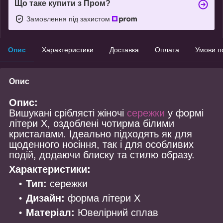
Що таке купити з Пром?
Замовлення під захистом
Опис
Характеристики
Доставка
Оплата
Умови п
Опис
Опис:
Вишукані сріблясті жіночі
сережки
у формі
літери Х, оздоблені чотирма білими
кристалами. Ідеально підходять як для
щоденного носіння, так і для особливих
подій, додаючи блиску та стилю образу.
Характеристики:
Тип:
сережки
Дизайн:
форма літери Х
Матеріал:
Ювелірний сплав