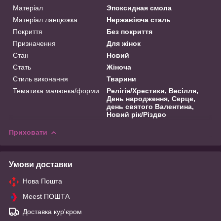
Матеріал
Эпоксидная смола
Матеріал ланцюжка
Нержавіюча сталь
Покриття
Без покриття
Призначення
Для жінок
Стан
Новий
Стать
Жіноча
Стиль виконання
Тварини
Тематика малюнка/форми
Релігія/Хрестики, Весілля,
День народження, Серце,
день святого Валентина,
Новий рік/Різдво
Приховати
Умови доставки
Нова Пошта
Meest ПОШТА
Доставка кур'єром