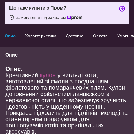
Що таке купити з Пром?
Замовлення під захистом
Опис
Характеристики
Доставка
Оплата
Умови п
Опис
Опис:
Креативний
кулон
у вигляді кота,
виготовлений зі смоли з поєднанням
фіолетового та помаранчевих плям. Кулон
доповнений сріблястим ланцюжком з
нержавіючої сталі, що забезпечує зручність
і довговічність у щоденному носінні.
Прикраса підходить для підлітків, молоді та
стане гарним подарунком для
поціновувачів котів та оригінальних
аксесуарів.