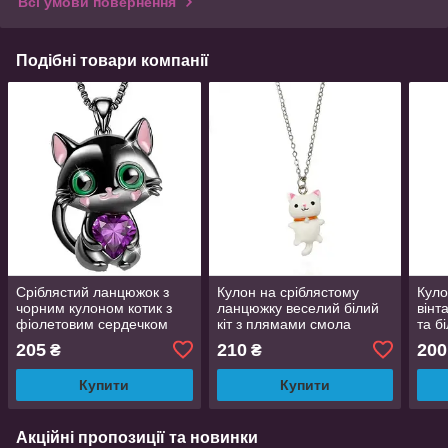
Всі умови повернення
Подібні товари компанії
Сріблястий ланцюжок з
Кулон на сріблястому
Куло
чорним кулоном котик з
ланцюжку веселий білий
вінт
фіолетовим сердечком
кіт з плямами смола
та б
фіанітом і зеленими
нержавіюча сталь 2.9 см
см 4
205
210
200
₴
₴
очима 3.5 см 44+6 см
45+5 см
Orna
Купити
Купити
Акційні пропозиції та новинки