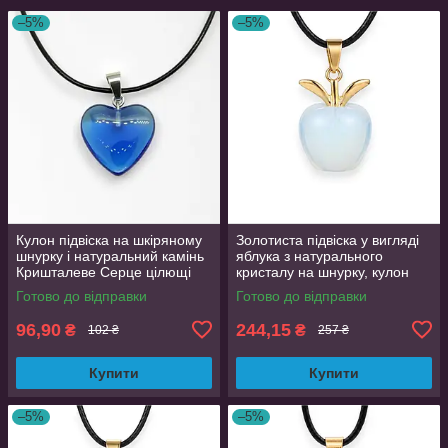
–5%
–5%
Кулон підвіска на шкіряному
Золотиста підвіска у вигляді
шнурку і натуральний камінь
яблука з натурального
Кришталеве Серце цілющі
кристалу на шнурку, кулон
камені St-0110
2.2 см
Готово до відправки
Готово до відправки
96,90
244,15
₴
₴
102 ₴
257 ₴
Купити
Купити
–5%
–5%