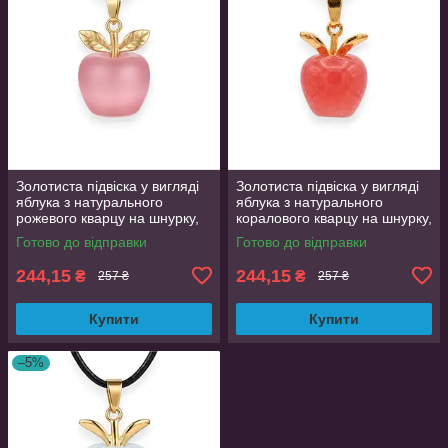
Золотиста підвіска у вигляді
Золотиста підвіска у вигляді
яблука з натурального
яблука з натурального
рожевого кварцу на шнурку,
коралового кварцу на шнурку,
кулон 2.2 см
кулон 2.2 см
Готово до відправки
Готово до відправки
244,15
244,15
₴
₴
257 ₴
257 ₴
Купити
Купити
–5%