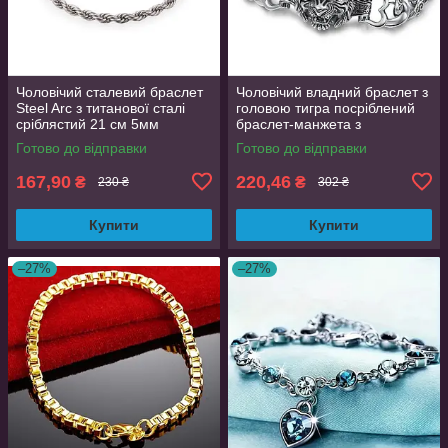
Чоловічий сталевий браслет
Чоловічий владний браслет з
Steel Arc з титанової сталі
головою тигра посріблений
сріблястий 21 см 5мм
браслет-манжета з
зображенням зверя
Готово до відправки
Готово до відправки
167,90
220,46
₴
₴
230 ₴
302 ₴
Купити
Купити
–27%
–27%