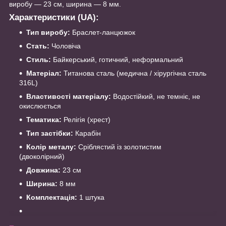
виробу — 23 см, ширина — 8 мм.
Характеристики (UA):
Тип виробу:
Браслет-ланцюжок
Стать:
Чоловіча
Стиль:
Байкерський, готичний, неформальний
Матеріал:
Титанова сталь (медична / хірургічна сталь
316L)
Властивості матеріалу:
Водостійкий, не темніє, не
окислюється
Тематика:
Релігія (хрест)
Тип застібки:
Карабін
Колір металу:
Сріблястий із золотистим
(двоколірний)
Довжина:
23 см
Ширина:
8 мм
Комплектація:
1 штука