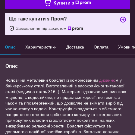
Купити з
Що таке купити з Пром?
Замовлення під захистом
Опис
Характеристики
Доставка
Оплата
Умови п
Опис
Чоловічий металевий браслет із комбінованим
дизайно
м у
байкерському стилі. Виготовлений з високоякісної титанової
сталі (медична сталь 316L). Матеріал відзначається високою
міцністю, є водостійким, не піддається корозії, не темніє з
часом та гіпоалергенний, що дозволяє не знімати виріб під
час контакту з водою. Конструкція складається з об'ємного
ланцюгового плетіння сріблястого кольору та інтегрованих
прямокутних пластин із золотистим покриттям, на яких
викарбувано рельєфні хрести. Браслет фіксується за
допомогою надійної застібки-карабіна. Загальна довжина