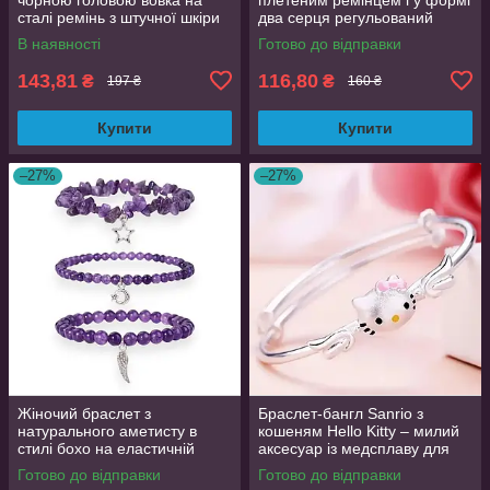
сталі ремінь з штучної шкіри
два серця регульований
ручної роботи HUANMIN
браслет з нержавіючої сталі
В наявності
Готово до відправки
чорний AurumLux4068
Зелений
143,81
116,80
₴
₴
197 ₴
160 ₴
Купити
Купити
–27%
–27%
Жіночий браслет з
Браслет-бангл Sanrio з
натурального аметисту в
кошеням Hello Kitty – милий
стилі бохо на еластичній
аксесуар із медсплаву для
основі з металевою підвіскою
дівчат, 6 см діаметр
Готово до відправки
Готово до відправки