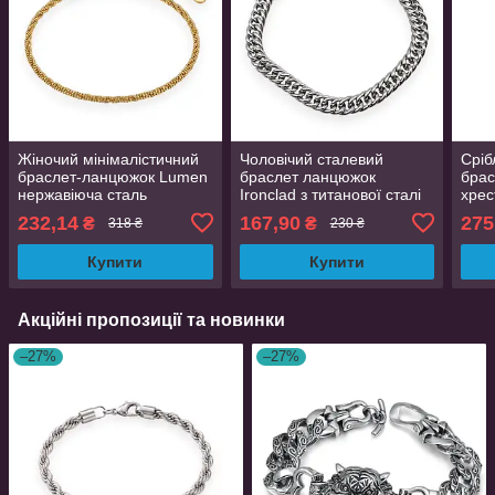
Жіночий мінімалістичний
Чоловічий сталевий
Сріб
браслет-ланцюжок Lumen
браслет ланцюжок
брас
нержавіюча сталь
Ironclad з титанової сталі
хрес
золотистий ширина 2 мм
сріблястий ширина 7 мм
тита
232,14
167,90
275
₴
₴
318 ₴
230 ₴
довжина 15.5+6 см
довжина 21 см
18.5
Купити
Купити
Акційні пропозиції та новинки
–27%
–27%