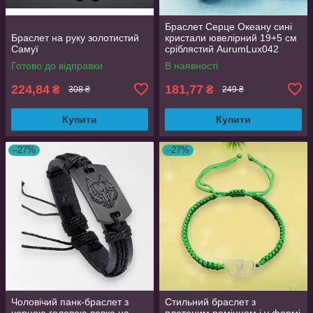
Браслет Серце Океану сині
Браслет на руку золотистий
кристали ювелірний 19+5 см
Самуї
сріблястий AurumLux042
Готово до відправки
В наявності
224,84
181,77
₴
₴
308 ₴
249 ₴
Купити
Купити
–27%
–27%
Чоловічий панк-браслет з
Стильний браслет з
чорною головою вовка на
плетеним ремінцем і у формі