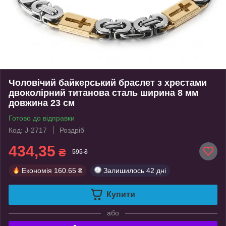
Чоловічий байкерський браслет з хрестами
двоколірний титанова сталь ширина 8 мм
довжина 23 см
Готово до відправки
Код: J-2717
Роздріб
434,35
₴
595 ₴
Економія
160.65 ₴
Залишилось
42 дні
Купити
або