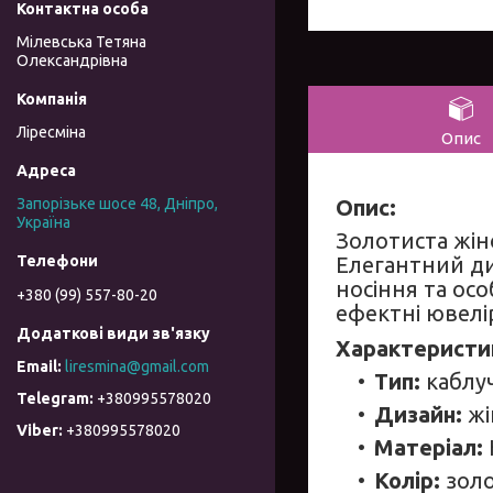
Мілевська Тетяна
Олександрівна
Ліресміна
Опис
Опис:
Запорізьке шосе 48, Дніпро,
Україна
Золотиста жін
Елегантний д
носіння та осо
+380 (99) 557-80-20
ефектні ювелі
Характеристи
liresmina@gmail.com
Тип:
каблу
+380995578020
Дизайн:
жі
+380995578020
Матеріал:
Колір:
золо