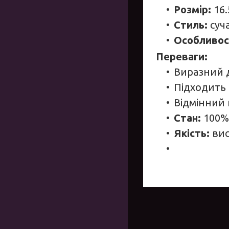
Розмір:
16.
Стиль:
суч
Особливос
Переваги:
Виразний 
Підходить 
Відмінний 
Стан:
100%
Якість:
вис