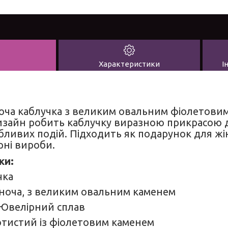
Характеристики
І
оча каблучка з великим овальним фіолетови
изайн робить каблучку виразною прикрасою
бливих подій. Підходить як подарунок для жін
рні вироби.
ки:
чка
ноча, з великим овальним каменем
Ювелірний сплав
тистий із фіолетовим каменем