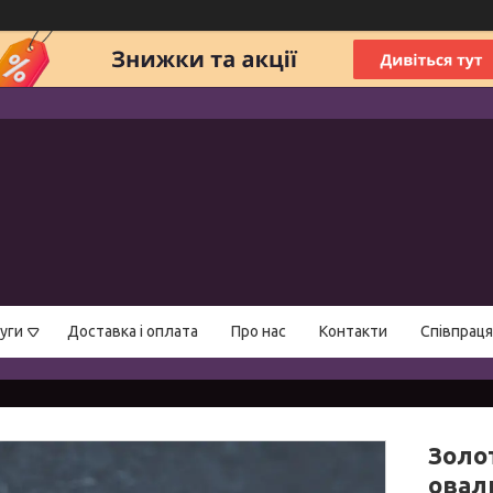
уги
Доставка і оплата
Про нас
Контакти
Співпраця
Золо
овал