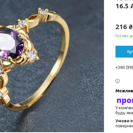
16.5
216 ₴
Готово д
Ку
+380 (99
У компан
будь-яки
повернен