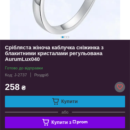
Срібляста жіноча каблучка сніжинка з
блакитними кристалами регульована
AurumLux040
Готово до відправки
Код: J-2737
Роздріб
258
₴
Купити
або
Купити з