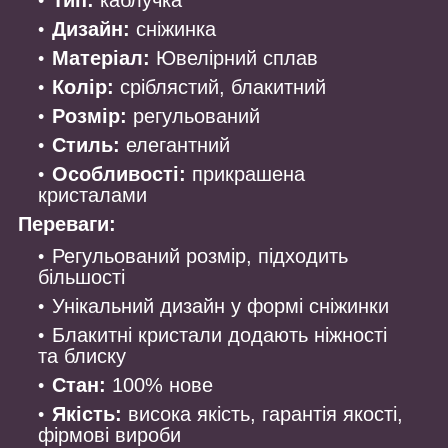
Тип:
каблучка
Дизайн:
сніжинка
Матеріал:
Ювелірний сплав
Колір:
сріблястий, блакитний
Розмір:
регульований
Стиль:
елегантний
Особливості:
прикрашена
кристалами
Переваги:
Регульований розмір, підходить
більшості
Унікальний дизайн у формі сніжинки
Блакитні кристали додають ніжності
та блиску
Стан:
100% нове
Якість:
висока якість, гарантія якості,
фірмові вироби