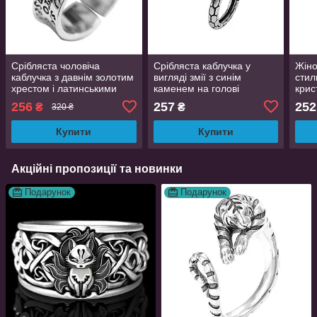
Срібляста чоловіча
Срібляста каблучка у
Жіно
каблучка з давнім золотим
вигляді змії з синім
стил
хрестом і латинськими
каменем на голові
крис
написами регульований
регульована AurumLux243
Aur
256
257
252
₴
₴
320 ₴
розмір AurumLux5269
Купити
Купити
Акційні пропозиції та новинки
Подарунок
Подарунок