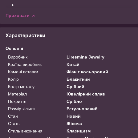
Приховати
Характеристики
Основні
Виробник
Liresmina Jewelry
Країна виробник
Китай
Камені вставки
Фіаніт кольоровий
Колір
Блакитний
Колір металу
Срібний
Матеріал
Ювелірний сплав
Покриття
Срібло
Розмір кільця
Регульований
Стан
Новий
Стать
Жіноча
Стиль виконання
Класицизм