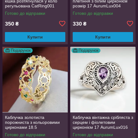
кішка розтягнулася у коло
плетіння з білим цирконієм
регульована CatRing001
розмір 17 AurumLux004
Готово до відправки
Готово до відправки
350
330
₴
₴
Купити
Купити
Подарунок
Подарунок
Каблучка золотиста
Каблучка вінтажна срібляста з
порожниста з кольоровими
серцем і фіолетовим
цирконами 18.5
цирконієм 17 AurumLux016
AurumLux018
Готово до відправки
Готово до відправки