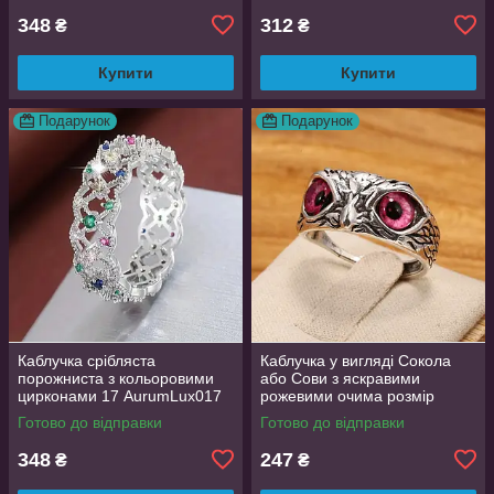
348
312
₴
₴
Купити
Купити
Подарунок
Подарунок
Каблучка срібляста
Каблучка у вигляді Сокола
порожниста з кольоровими
або Сови з яскравими
цирконами 17 AurumLux017
рожевими очима розмір
регульований
Готово до відправки
Готово до відправки
348
247
₴
₴