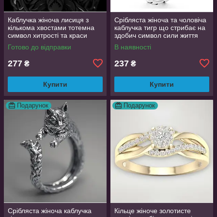
Каблучка жіноча лисиця з
Срібляста жіноча та чоловіча
кількома хвостами тотемна
каблучка тигр що стрибає на
символ хитрості та краси
здобич символ сили життя
регульований розмір
регульована TigerPower416
Готово до відправки
В наявності
AurumLux106
277
237
₴
₴
Купити
Купити
Подарунок
Подарунок
Срібляста жіноча каблучка
Кільце жіноче золотисте