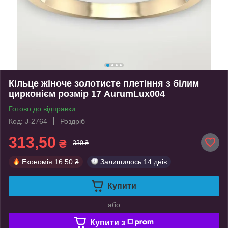
Кільце жіноче золотисте плетіння з білим
цирконієм розмір 17 AurumLux004
Готово до відправки
Код: J-2764
Роздріб
313,50
₴
330 ₴
Економія
16.50 ₴
Залишилось
14 днів
Купити
або
Купити з