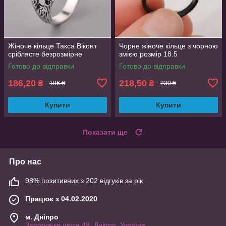
Жіноче кільце Такса Віконт
Чорне жіноче кільце з чорною
сріблясте безрозмірне
змією розмір 18.5
Готово до відправки
Готово до відправки
186,20
218,50
₴
₴
196 ₴
230 ₴
Купити
Купити
Показати ще
Про нас
98% позитивних з 202 відгуків за рік
Працює з 04.02.2020
м. Дніпро
Запорізьке шосе 48, Дніпро, Україна