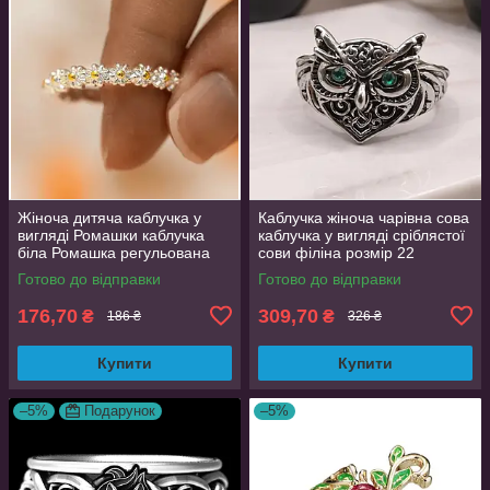
Жіноча дитяча каблучка у
Каблучка жіноча чарівна сова
вигляді Ромашки каблучка
каблучка у вигляді сріблястої
біла Ромашка регульована
сови філіна розмір 22
Готово до відправки
Готово до відправки
176,70
309,70
₴
₴
186 ₴
326 ₴
Купити
Купити
–5%
Подарунок
–5%