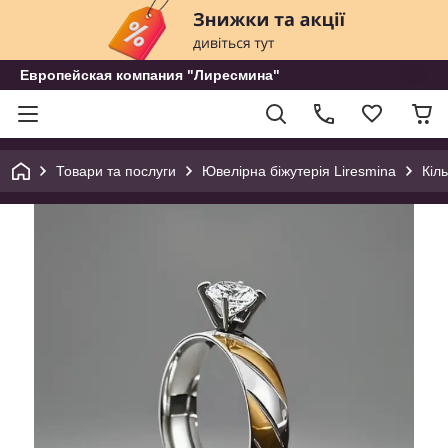
Европейская компания "Лиресмина"
Товари та послуги
Ювелірна біжутерія Liresmina
Кіл