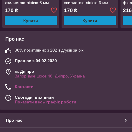
хвилястою лінією 6 мм
хвилястою лінією 6 мм
фіо
розмір 19 AurumLux014
розмір 17 AurumLux014
розм
170
170
216
₴
₴
Купити
Купити
Про нас
98% позитивних з 202 відгуків за рік
Працює з 04.02.2020
м. Дніпро
Запорізьке шосе 48, Дніпро, Україна
Контакти
Сьогодні вихідний
Показати весь графік роботи
Про нас