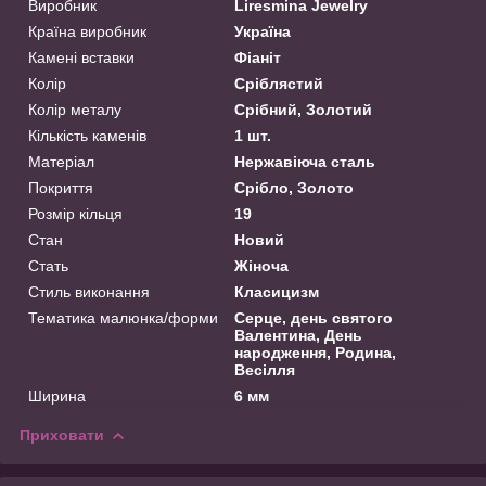
Виробник
Liresmina Jewelry
Країна виробник
Україна
Камені вставки
Фіаніт
Колір
Сріблястий
Колір металу
Срібний, Золотий
Кількість каменів
1 шт.
Матеріал
Нержавіюча сталь
Покриття
Срібло, Золото
Розмір кільця
19
Стан
Новий
Стать
Жіноча
Стиль виконання
Класицизм
Тематика малюнка/форми
Серце, день святого
Валентина, День
народження, Родина,
Весілля
Ширина
6 мм
Приховати