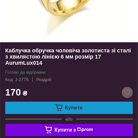
Каблучка обручка чоловіча золотиста зі сталі
з хвилястою лінією 6 мм розмір 17
AurumLux014
Готово до відправки
Код: J-2775
Роздріб
170
₴
Купити
або
Купити з