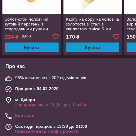
Золотистий чоловічий
Каблучка обручка чоловіча
Золо
кутовий перстень із
золотиста зі сталі з
вирі
стародавніми рунами
хвилястою лінією 6 мм
стал
нержавіюча сталь 8 мм
розмір 19 AurumLux014
Lux
224
170
150
₴
₴
280 ₴
розмір 20 LuxAurum255
Купити
Купити
Про нас
98% позитивних з 202 відгуків за рік
Працює з 04.02.2020
м. Дніпро
Запорізьке шосе 48, Дніпро, Україна
Контакти
Сьогодні працює з 13:30 до 21:00
Показати весь графік роботи