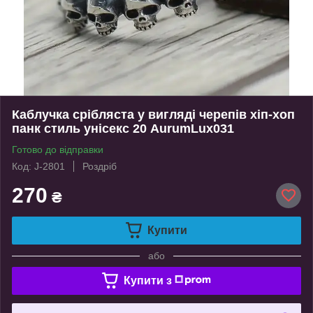
Каблучка срібляста у вигляді черепів хіп-хоп
панк стиль унісекс 20 AurumLux031
Готово до відправки
Код: J-2801
Роздріб
270
₴
Купити
або
Купити з