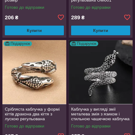
Готово до відправки
Готово до відправки
206
289
₴
₴
Купити
Купити
Подарунок
Подарунок
Срібляста каблучка у формі
Каблучка у вигляді змії
кігтів дракона два кігтя з
металева змія з язиком і
лускою регульована
стильною чашечкою каблучка
DragonClaw001
влада розмір регульований
Готово до відправки
Готово до відправки