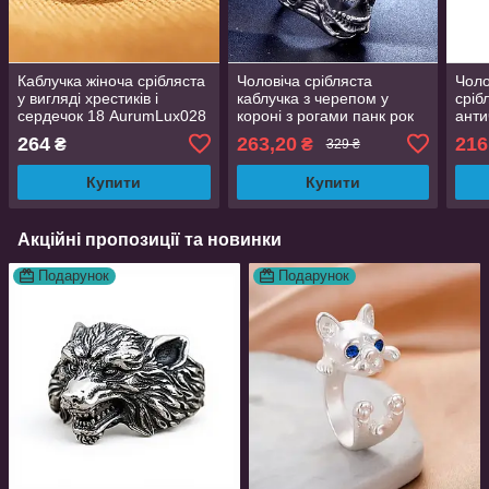
Каблучка жіноча срібляста
Чоловіча срібляста
Чоло
у вигляді хрестиків і
каблучка з черепом у
сріб
сердечок 18 AurumLux028
короні з рогами панк рок
анти
байкер стиль регульована
спар
264
263,20
216
₴
₴
329 ₴
SkullLux179
регу
Купити
Купити
Акційні пропозиції та новинки
Подарунок
Подарунок