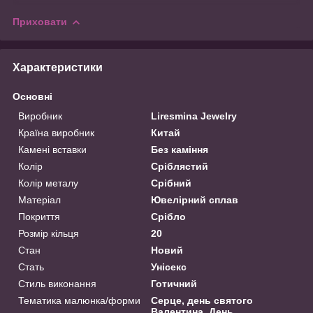
Приховати
Характеристики
Основні
Виробник
Liresmina Jewelry
Країна виробник
Китай
Камені вставки
Без каміння
Колір
Сріблястий
Колір металу
Срібний
Матеріал
Ювелірний сплав
Покриття
Срібло
Розмір кільця
20
Стан
Новий
Стать
Унісекс
Стиль виконання
Готичний
Тематика малюнка/форми
Серце, день святого
Валентина, День