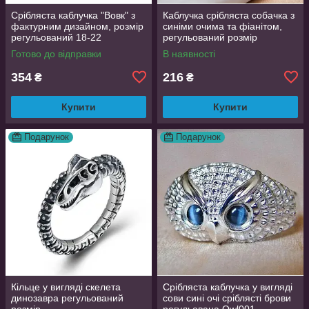
Срібляста каблучка "Вовк" з
Каблучка срібляста собачка з
фактурним дизайном, розмір
синіми очима та фіанітом,
регульований 18-22
регульований розмір
AurumLux016
Готово до відправки
В наявності
354
216
₴
₴
Купити
Купити
Подарунок
Подарунок
Кільце у вигляді скелета
Срібляста каблучка у вигляді
динозавра регульований
сови сині очі сріблясті брови
розмір
регульована Owl001