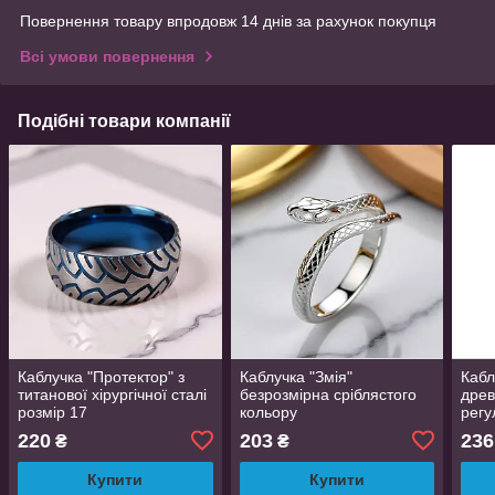
Повернення товару впродовж 14 днів за рахунок покупця
Всі умови повернення
Подібні товари компанії
Каблучка "Протектор" з
Каблучка "Змія"
Кабл
титанової хірургічної сталі
безрозмірна сріблястого
древ
розмір 17
кольору
регу
золо
220
203
236
₴
₴
Купити
Купити