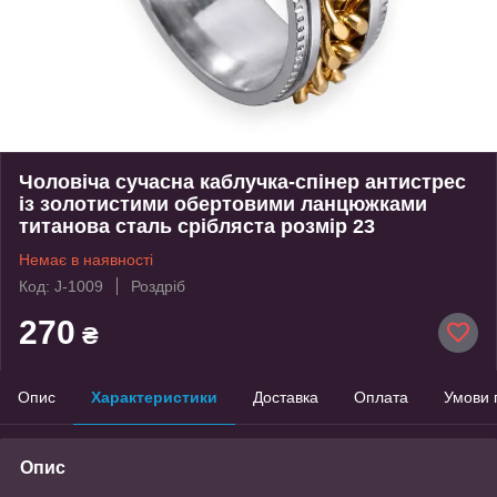
Чоловіча сучасна каблучка-спінер антистрес
із золотистими обертовими ланцюжками
титанова сталь срібляста розмір 23
Немає в наявності
Код: J-1009
Роздріб
270
₴
Опис
Характеристики
Доставка
Оплата
Умови 
Опис