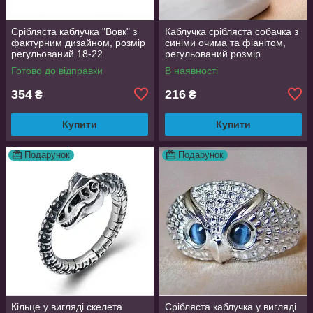
Срібляста каблучка "Вовк" з
Каблучка срібляста собачка з
фактурним дизайном, розмір
синіми очима та фіанітом,
регульований 18-22
регульований розмір
AurumLux016
Готово до відправки
В наявності
354
216
₴
₴
Купити
Купити
Подарунок
Подарунок
Кільце у вигляді скелета
Срібляста каблучка у вигляді