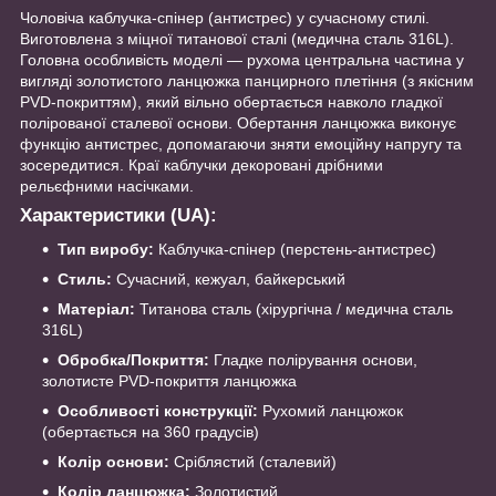
Чоловіча каблучка-спінер (антистрес) у сучасному стилі.
Виготовлена з міцної титанової сталі (медична сталь 316L).
Головна особливість моделі — рухома центральна частина у
вигляді золотистого ланцюжка панцирного плетіння (з якісним
PVD-покриттям), який вільно обертається навколо гладкої
полірованої сталевої основи. Обертання ланцюжка виконує
функцію антистрес, допомагаючи зняти емоційну напругу та
зосередитися. Краї каблучки декоровані дрібними
рельєфними насічками.
Характеристики (UA):
Тип виробу:
Каблучка-спінер (перстень-антистрес)
Стиль:
Сучасний, кежуал, байкерський
Матеріал:
Титанова сталь (хірургічна / медична сталь
316L)
Обробка/Покриття:
Гладке полірування основи,
золотисте PVD-покриття ланцюжка
Особливості конструкції:
Рухомий ланцюжок
(обертається на 360 градусів)
Колір основи:
Сріблястий (сталевий)
Колір ланцюжка:
Золотистий