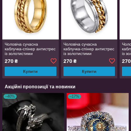
Чоловіча сучасна
Чоловіча сучасна
Чоло
каблучка-спінер антистрес
каблучка-спінер антистрес
кабл
із золотистими
із золотистими
із з
обертовими ланцюжками
обертовими ланцюжками
обе
270
270
270
₴
₴
титанова сталь золотиста
титанова сталь срібляста
тита
розмір 18
розмір 20.5
розм
Купити
Купити
Акційні пропозиції та новинки
–40%
–17%