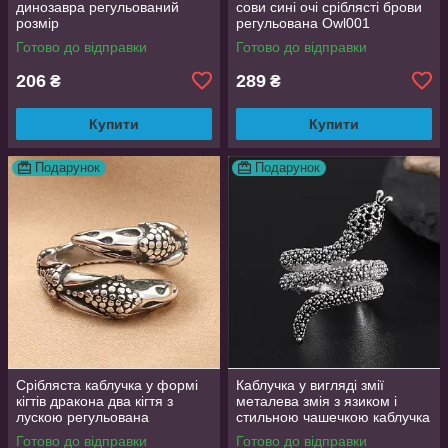
динозавра регульований
сови сині очі сріблясті брови
розмір
регульована Owl001
Готово до відправки
Готово до відправки
206
289
₴
₴
Купити
Купити
Подарунок
Подарунок
Срібляста каблучка у формі
Каблучка у вигляді змії
кігтів дракона два кігтя з
металева змія з язиком і
лускою регульована
стильною чашечкою каблучка
DragonClaw001
влада розмір регульований
Готово до відправки
Готово до відправки