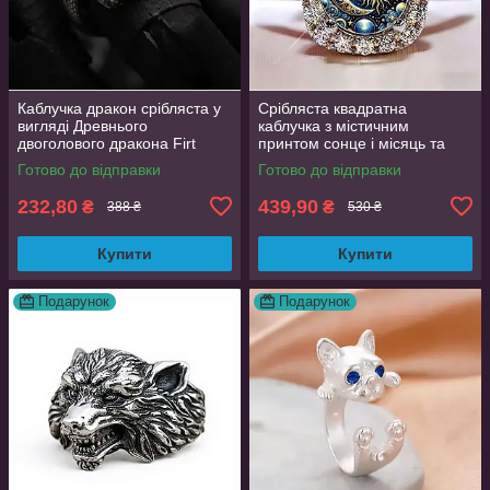
Каблучка дракон срібляста у
Срібляста квадратна
вигляді Древнього
каблучка з містичним
двоголового дракона Firt
принтом сонце і місяць та
регульований розмір
фіанітами 19 розмір
Готово до відправки
Готово до відправки
AurumLux008
232,80
439,90
₴
₴
388 ₴
530 ₴
Купити
Купити
Подарунок
Подарунок