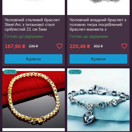
Чоловічий сталевий браслет
Чоловічий владний браслет з
Steel Arc з титанової сталі
головою тигра посріблений
сріблястий 21 см 5мм
браслет-манжета з
зображенням зверя
Готово до відправки
Готово до відправки
167,90
220,46
₴
₴
230 ₴
302 ₴
Купити
Купити
–27%
–27%