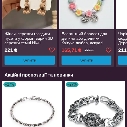
Жіночі сережки гвоздики
Елегантний браслет для
Чарі
пусети у формі тварин 3D
дівчини або дівчинки
мода
сережки темні Ніжні
Квітуча любов, яскраві
Дере
Зайчики
намистинки, сріблястий
обер
221
165,71
211
₴
₴
227 ₴
Купити
Купити
Акційні пропозиції та новинки
–27%
–27%