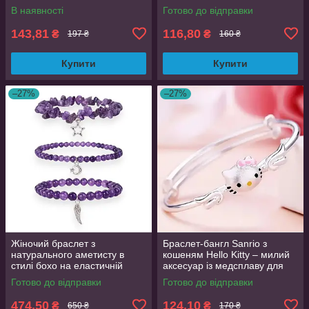
ручної роботи HUANMIN
браслет з нержавіючої сталі
В наявності
Готово до відправки
чорний AurumLux4068
Зелений
143,81
116,80
₴
₴
197 ₴
160 ₴
Купити
Купити
–27%
–27%
Жіночий браслет з
Браслет-бангл Sanrio з
натурального аметисту в
кошеням Hello Kitty – милий
стилі бохо на еластичній
аксесуар із медсплаву для
основі з металевою підвіскою
дівчат, 6 см діаметр
Готово до відправки
Готово до відправки
474,50
124,10
₴
₴
650 ₴
170 ₴