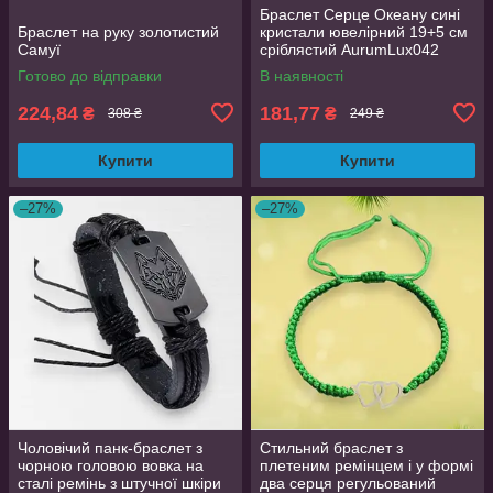
Браслет Серце Океану сині
Браслет на руку золотистий
кристали ювелірний 19+5 см
Самуї
сріблястий AurumLux042
Готово до відправки
В наявності
224,84
181,77
₴
₴
308 ₴
249 ₴
Купити
Купити
–27%
–27%
Чоловічий панк-браслет з
Стильний браслет з
чорною головою вовка на
плетеним ремінцем і у формі
сталі ремінь з штучної шкіри
два серця регульований