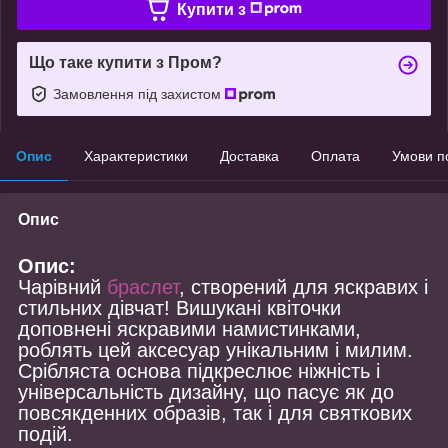
Купити з
Що таке купити з Пром?
Замовлення під захистом
Опис
Характеристики
Доставка
Оплата
Умови п
Опис
Опис:
Чарівний
браслет
, створений для яскравих і
стильних дівчат! Вишукані квіточки
доповнені яскравими намистинками,
роблять цей аксесуар унікальним і милим.
Срібляста основа підкреслює ніжність і
універсальність дизайну, що пасує як до
повсякденних образів, так і для святкових
подій.