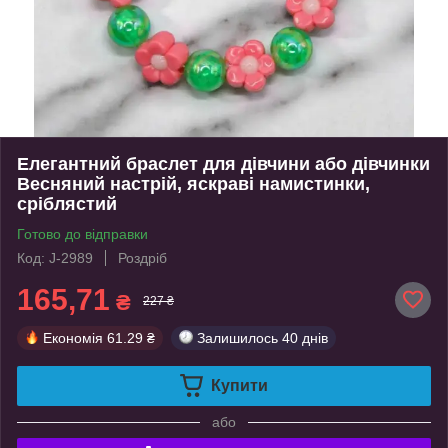
Елегантний браслет для дівчини або дівчинки
Весняний настрій, яскраві намистинки,
сріблястий
Готово до відправки
Код: J-2989
Роздріб
165,71
₴
227 ₴
Економія
61.29 ₴
Залишилось
40 днів
Купити
або