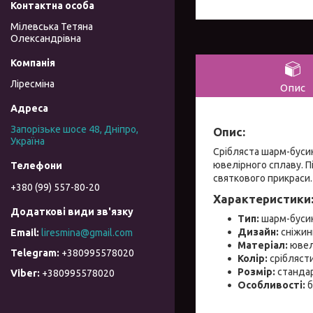
Мілевська Тетяна
Олександрівна
Ліресміна
Опис
Запорізьке шосе 48, Дніпро,
Опис:
Україна
Срібляста шарм-бусин
ювелірного сплаву. 
святкового прикраси.
+380 (99) 557-80-20
Характеристики
Тип:
шарм-буси
Дизайн:
сніжин
liresmina@gmail.com
Матеріал:
ювелі
+380995578020
Колір:
срібляст
Розмір:
станда
+380995578020
Особливості:
б