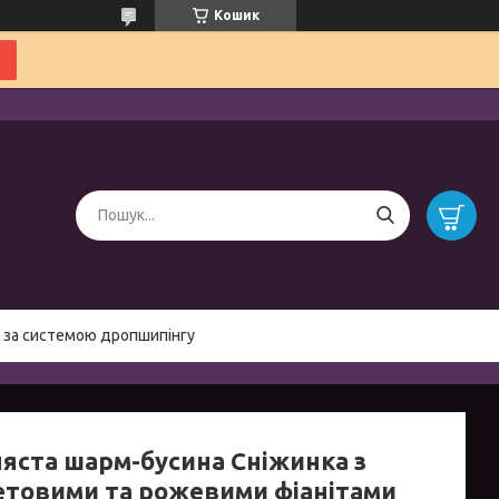
Кошик
 за системою дропшипінгу
ляста шарм-бусина Сніжинка з
етовими та рожевими фіанітами