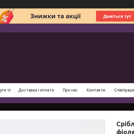
уги
Доставка і оплата
Про нас
Контакти
Співпраця
Сріб
фіол