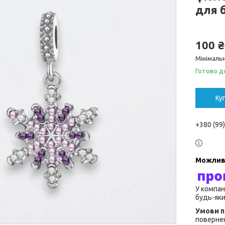
для 
100 ₴
Мінімальн
Готово д
Ку
+380 (99
У компан
будь-яки
повернен