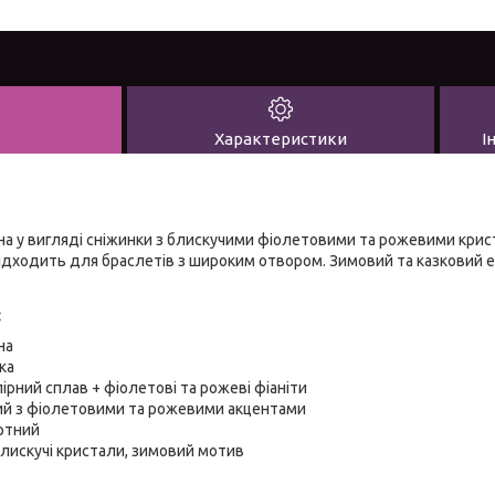
Характеристики
І
а у вигляді сніжинки з блискучими фіолетовими та рожевими крист
Підходить для браслетів з широким отвором. Зимовий та казковий
:
на
ка
рний сплав + фіолетові та рожеві фіаніти
ий з фіолетовими та рожевими акцентами
ртний
лискучі кристали, зимовий мотив