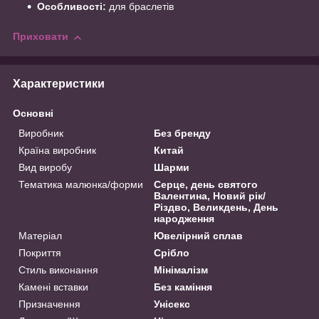
Особливості:
для браслетів
Приховати
Характеристики
Основні
Виробник
Без бренду
Країна виробник
Китай
Вид виробу
Шарми
Тематика малюнка/форми
Серце, день святого
Валентина, Новий рік/
Різдво, Великдень, День
народження
Матеріал
Ювелірний сплав
Покриття
Срібло
Стиль виконання
Мінімалізм
Камені вставки
Без каміння
Призначення
Унісекс