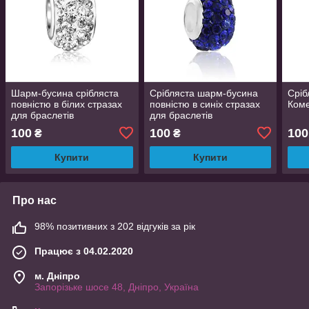
Шарм-бусина срібляста
Срібляста шарм-бусина
Сріб
повністю в білих стразах
повністю в синіх стразах
Коме
для браслетів
для браслетів
100
100
100
₴
₴
Купити
Купити
Про нас
98% позитивних з 202 відгуків за рік
Працює з 04.02.2020
м. Дніпро
Запорізьке шосе 48, Дніпро, Україна