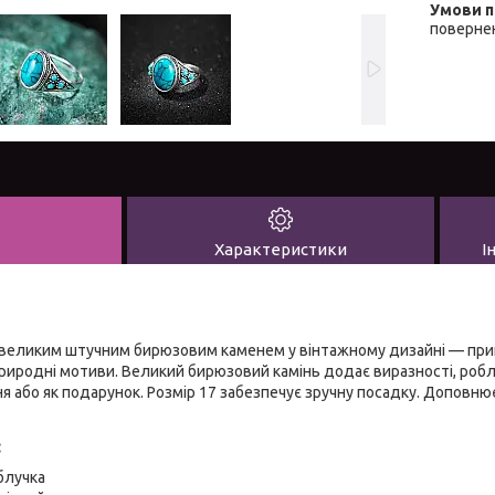
повернен
Характеристики
І
 великим штучним бирюзовим каменем у вінтажному дизайні — прикр
природні мотиви. Великий бирюзовий камінь додає виразності, роб
я або як подарунок. Розмір 17 забезпечує зручну посадку. Доповн
:
блучка