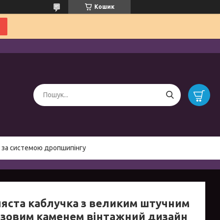
Кошик
 за системою дропшипінгу
ляста каблучка з великим штучним
зовим каменем вінтажний дизайн