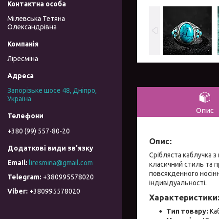
Мілевська Тетяна
Олександрівна
Ліресміна
Запорізьке шосе 48, Дніпро,
Україна
Опис
+380 (99) 557-80-20
Опис:
Срібляста каблучка з
liresmina@gmail.com
класичний стиль та 
повсякденного носінн
+380995578020
індивідуальності.
+380995578020
Характеристики
Тип товару:
Ка