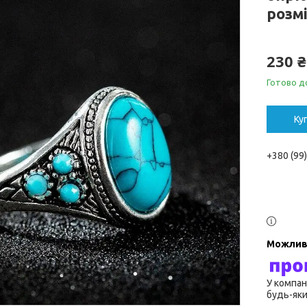
розм
230 ₴
Готово д
Ку
+380 (99
У компан
будь-яки