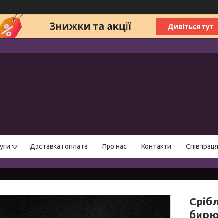
уги
Доставка і оплата
Про нас
Контакти
Співпраця
Сріб
бирю