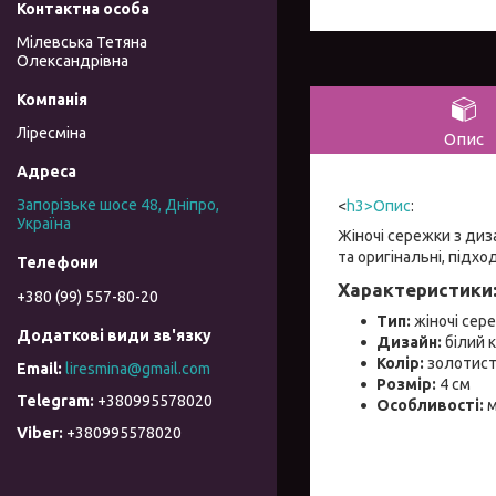
Мілевська Тетяна
Олександрівна
Ліресміна
Опис
Запорізьке шосе 48, Дніпро,
<
h3>Опис
:
Україна
Жіночі сережки з диз
та оригінальні, підхо
Характеристики
+380 (99) 557-80-20
Тип:
жіночі сер
Дизайн:
білий к
Колір:
золотис
liresmina@gmail.com
Розмір:
4 см
+380995578020
Особливості:
м
+380995578020