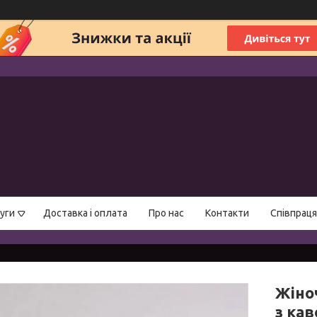
уги
Доставка і оплата
Про нас
Контакти
Співпраця
Жіно
з кав