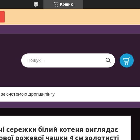
Кошик
 за системою дропшипінгу
чі сережки білий котеня виглядає
ової рожевої чашки 4 см золотисті