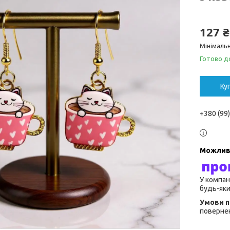
127 ₴
Мінімальн
Готово д
Ку
+380 (99
У компан
будь-яки
повернен