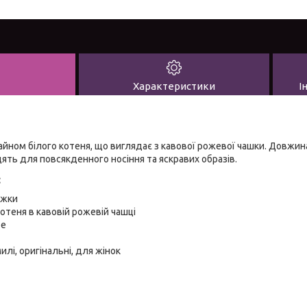
Характеристики
І
айном білого котеня, що виглядає з кавової рожевої чашки. Довжина
дять для повсякденного носіння та яскравих образів.
:
ежки
отеня в кавовій рожевій чашці
те
илі, оригінальні, для жінок