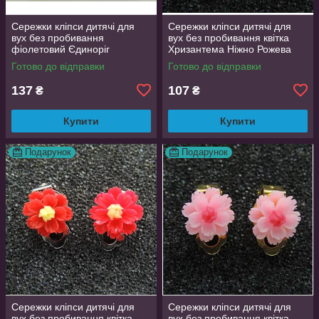
Сережки кліпси дитячі для
Сережки кліпси дитячі для
вух без пробивання
вух без пробивання квітка
фіолетовий Єдиноріг
Хризантема Ніжно Рожева
Готово до відправки
Готово до відправки
137
107
₴
₴
Купити
Купити
Подарунок
Подарунок
Сережки кліпси дитячі для
Сережки кліпси дитячі для
вух без пробивання квітка
вух без пробивання квітка