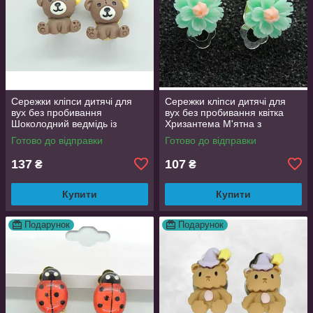
Сережки кліпси дитячі для
Сережки кліпси дитячі для
вух без пробивання
вух без пробивання квітка
Шоколодний ведмідь із
Хризантема М'ятна з
жовтим вушком
рожевою
Готово до відправки
Готово до відправки
137
107
₴
₴
Купити
Купити
Подарунок
Подарунок