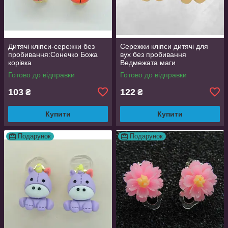
Дитячі кліпси-сережки без
Сережки кліпси дитячі для
пробивання:Сонечко Божа
вух без пробивання
корівка
Ведмежата маги
Готово до відправки
Готово до відправки
103
122
₴
₴
Купити
Купити
Подарунок
Подарунок