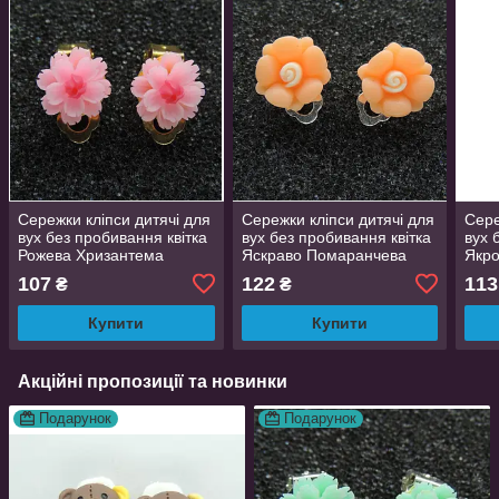
Сережки кліпси дитячі для
Сережки кліпси дитячі для
Сере
вух без пробивання квітка
вух без пробивання квітка
вух 
Рожева Хризантема
Яскраво Помаранчева
Якро
Матіола
107
122
113
₴
₴
Купити
Купити
Акційні пропозиції та новинки
Подарунок
Подарунок