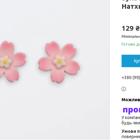
Натх
129 ₴
Мінімальн
Готово д
Ку
+380 (99
У компан
будь-яки
повернен