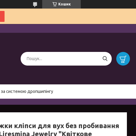
Кошик
 за системою дропшипінгу
жки кліпси для вух без пробивання
Liresmina Jewelry "Квіткове