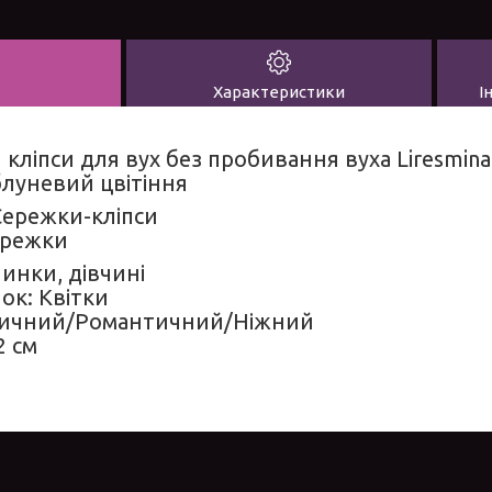
Характеристики
І
и
кліпси для вух без пробивання вуха Liresmina
луневий цвітіння
Сережки-кліпси
ережки
чинки, дівчині
ок: Квітки
тичний/Романтичний/Ніжний
2 см