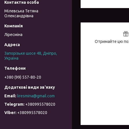
Мілевська Тетяна
Олександрівна
Ліресміна
Отримайте цю поз
Запорізьке шосе 48, Дніпро,
Україна
+380 (99) 557-80-20
liresmina@gmail.com
+380995578020
+380995578020