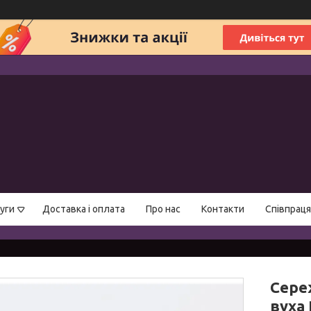
уги
Доставка і оплата
Про нас
Контакти
Співпраця
Сере
вуха 