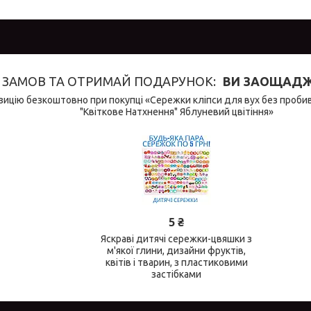
ЗАМОВ ТА ОТРИМАЙ ПОДАРУНОК
ВИ ЗАОЩАДЖУ
ицію безкоштовно при покупці «Сережки кліпси для вух без пробива
"Квіткове Натхнення" Яблуневий цвітіння»
5 ₴
Яскраві дитячі сережки-цвяшки з
м'якої глини, дизайни фруктів,
квітів і тварин, з пластиковими
застібками