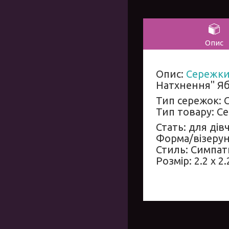
Опис
Опис:
Сережк
Натхнення" Яб
Тип сережок: 
Тип товару: С
Стать: для дів
Форма/візерун
Стиль: Симпа
Розмір:
2.2 x 2.