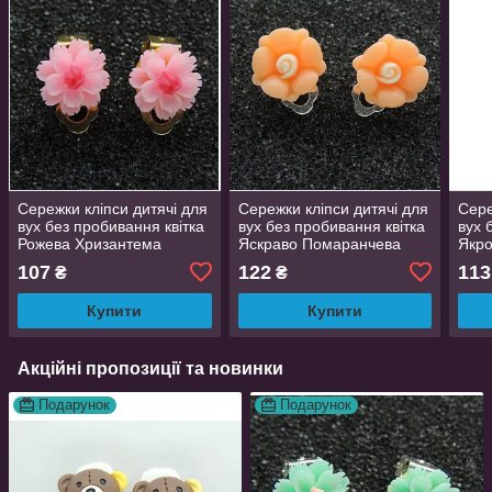
Сережки кліпси дитячі для
Сережки кліпси дитячі для
Сере
вух без пробивання квітка
вух без пробивання квітка
вух 
Рожева Хризантема
Яскраво Помаранчева
Якро
Матіола
107
122
113
₴
₴
Купити
Купити
Акційні пропозиції та новинки
Подарунок
Подарунок