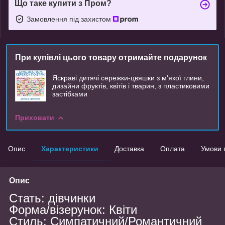
Що таке купити з Пром?
Замовлення під захистом
При купівлі цього товару отримайте подарунок
Яскраві дитячі сережки-цвяшки з м'якої глини,
дизайни фруктів, квітів і тварин, з пластиковими
застібками
Приховати
Опис
Характеристики
Доставка
Оплата
Умови 
Опис
Стать: дівчинки
Форма/візерунок: Квіти
Стиль: Симпатичний/Романтичний