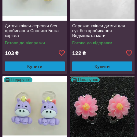
Дитячі кліпси-сережки без
Сережки кліпси дитячі для
пробивання:Сонечко Божа
вух без пробивання
корівка
Ведмежата маги
Готово до відправки
Готово до відправки
103
122
₴
₴
Купити
Купити
Подарунок
Подарунок