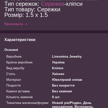
Тип сережок:
Сережки
-кліпси
Тип товару: Сережки
Розмір: 1.5 x 1.5
Приховати
Характеристики
Основні
Виробник
Liresmina Jewelry
Країна виробник
Україна
Вид виробу
Кліпси
Стать
Унісекс
Матеріал
Ювелірний сплав
Покриття
Без покриття
Камені вставки
Без каміння
Кількість каменів
0 шт.
Тематика малюнка/форми
Новий рік/Різдво, День
народження, Великдень,