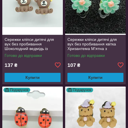
Сережки кліпси дитячі для
Сережки кліпси дитячі для
вух без пробивання
вух без пробивання квітка
Шоколодний ведмідь із
Хризантема М'ятна з
жовтим вушком
рожевою
Готово до відправки
Готово до відправки
137
107
₴
₴
Купити
Купити
Подарунок
Подарунок