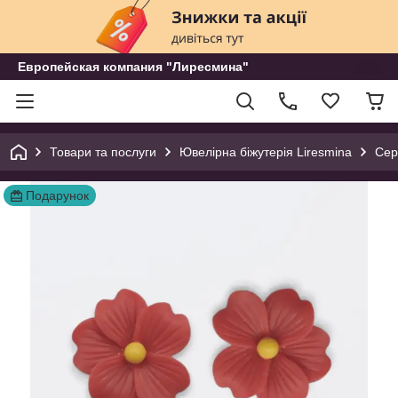
Европейская компания "Лиресмина"
Товари та послуги
Ювелірна біжутерія Liresmina
Сер
Подарунок