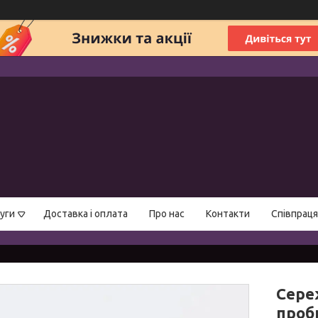
уги
Доставка і оплата
Про нас
Контакти
Співпраця
Сере
проб