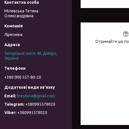
Мілевська Тетяна
Олександрівна
Ліресміна
Отримайте цю поз
Запорізьке шосе 48, Дніпро,
Україна
+380 (99) 557-80-20
liresmina@gmail.com
+380995578020
+380995578020