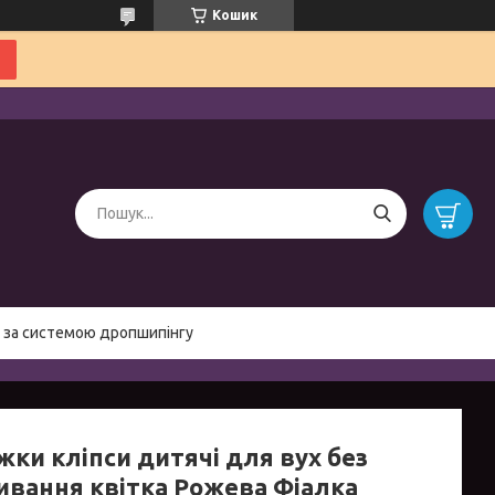
Кошик
 за системою дропшипінгу
жки кліпси дитячі для вух без
ивання квітка Рожева Фіалка