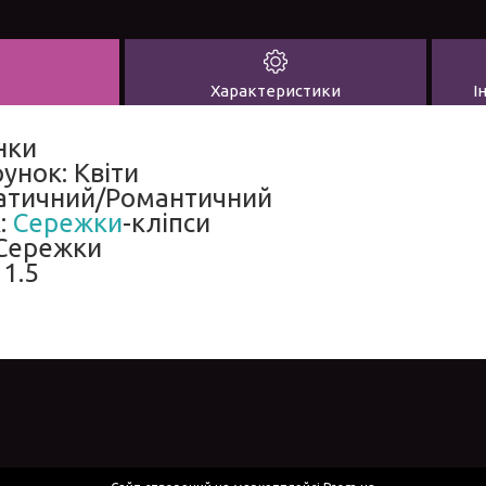
Характеристики
І
нки
унок: Квіти
патичний/Романтичний
:
Сережки
-кліпси
 Сережки
 1.5