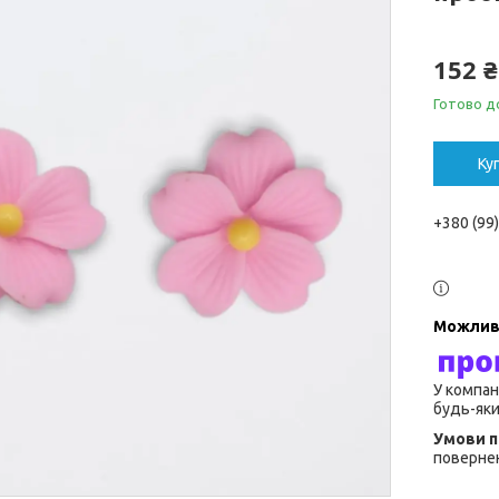
152 ₴
Готово д
Ку
+380 (99
У компан
будь-яки
повернен