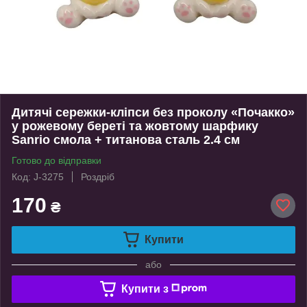
Дитячі сережки-кліпси без проколу «Почакко»
у рожевому береті та жовтому шарфику
Sanrio смола + титанова сталь 2.4 см
Готово до відправки
Код: J-3275
Роздріб
170
₴
Купити
або
Купити з