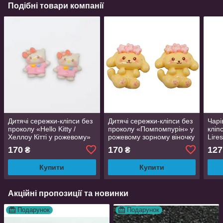
Подібні товари компанії
Дитячі сережки-кліпси без
Дитячі сережки-кліпси без
Чарі
проколу «Hello Kitty /
проколу «Помпомпурін» у
кліп
Хеллоу Кітті у рожевому»
рожевому зорному віночку
Lire
Sanrio смола + титанова
Sanrio смола + титанова
«Фіа
170
170
127
₴
₴
сталь 2.4 см
сталь 2.4 см
роже
Купити
Купити
Акційні пропозиції та новинки
Подарунок
Подарунок