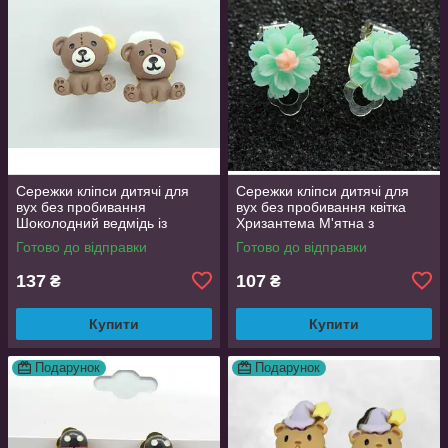
Сережки кліпси дитячі для
Сережки кліпси дитячі для
вух без пробивання
вух без пробивання квітка
Шоколодний ведмідь із
Хризантема М'ятна з
жовтим вушком
рожевою
Готово до відправки
Готово до відправки
137
107
₴
₴
Купити
Купити
Подарунок
Подарунок