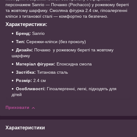
персонажем Sanrio — Почакко (Pochacco) у рожевому береті
та жовтому шарфику. Смоляна фігурка 2.4 см, гіпоалергенні
кліпси з титанової сталі — комфортно та безпечно.
Характеристики:
Бренд:
Sanrio
Тип:
Сережки-кліпси (без проколу)
Дизайн:
Почакко у рожевому береті та жовтому
шарфику
Матеріал фігурки:
Епоксидна смола
Застібка:
Титанова сталь
Розмір:
2.4 см
Особливості:
Гіпоалергенні, легкі, підходять для
дітей
Приховати
Характеристики