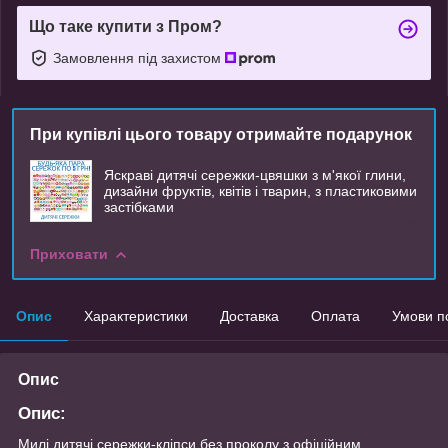
Що таке купити з Пром?
Замовлення під захистом
При купівлі цього товару отримайте подарунок
Яскраві дитячі сережки-цвяшки з м'якої глини,
дизайни фруктів, квітів і тварин, з пластиковими
застібками
Приховати
Опис
Характеристики
Доставка
Оплата
Умови п
Опис
Опис:
Милі дитячі сережки-кліпси без проколу з офіційним