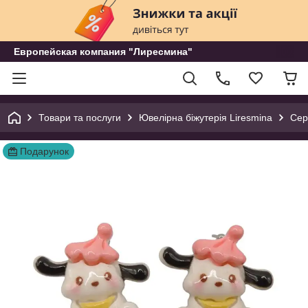
Европейская компания "Лиресмина"
Товари та послуги
Ювелірна біжутерія Liresmina
Сер
Подарунок