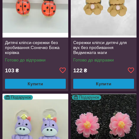
Дитячі кліпси-сережки без
Сережки кліпси дитячі для
пробивання:Сонечко Божа
вух без пробивання
корівка
Ведмежата маги
Готово до відправки
Готово до відправки
103
122
₴
₴
Купити
Купити
Подарунок
Подарунок