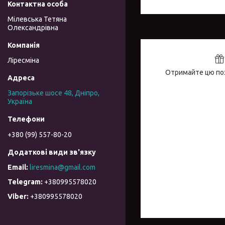
Мілевська Тетяна
Олександрівна
Ліресміна
Отримайте цю поз
Запорізьке шосе 48, Дніпро,
Україна
+380 (99) 557-80-20
liresmina@gmail.com
+380995578020
+380995578020