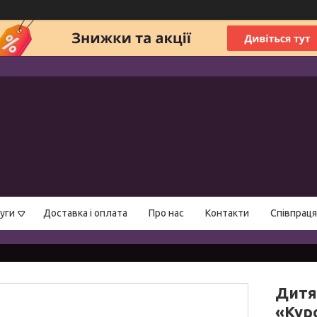
уги
Доставка і оплата
Про нас
Контакти
Співпраця
Дитя
«Кур