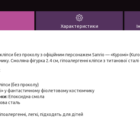
Характеристики
І
кліпси без проколу з офіційним персонажем Sanrio — «Куромі» (Kur
ку. Смоляна фігурка 2.4 см, гіпоалергенні кліпси з титанової стал
:
іпси (без проколу)
і» у фантастичному фіолетовому костюмчику
рки:
Епоксидна смола
ова сталь
іпоалергенні, легкі, підходять для дітей