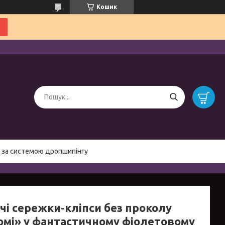
Кошик
 за системою дропшипінгу
чі сережки-кліпси без проколу
омі» у фантастичному фіолетовому