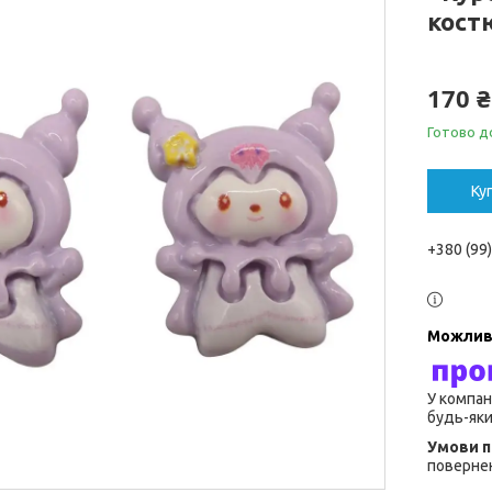
костю
170 ₴
Готово д
Ку
+380 (99
У компан
будь-яки
повернен