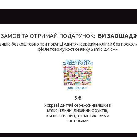
ЗАМОВ ТА ОТРИМАЙ ПОДАРУНОК
ВИ ЗАОЩАДЖУ
ицію безкоштовно при покупці «Дитячі сережки-кліпси без проколу
фіолетовому костюмчику Sanrio 2.4 см»
5 ₴
Яскраві дитячі сережки-цвяшки з
м'якої глини, дизайни фруктів,
квітів і тварин, з пластиковими
застібками