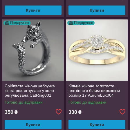
Купити
Купити
Подарунок
Подарунок
Срібляста жіноча каблучка
Кільце жіноче золотисте
кішка розтягнулася у коло
плетіння з білим цирконієм
регульована CatRing001
розмір 17 AurumLux004
Готово до відправки
Готово до відправки
350
330
₴
₴
Купити
Купити