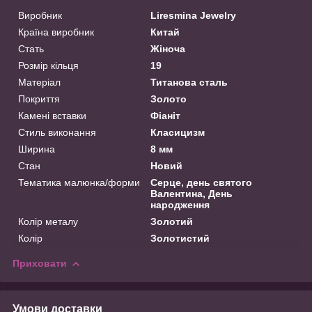
Виробник
Liresmina Jewelry
Країна виробник
Китай
Стать
Жіноча
Розмір кільця
19
Матеріал
Титанова сталь
Покриття
Золото
Камені вставки
Фіаніт
Стиль виконання
Класицизм
Ширина
8 мм
Стан
Новий
Тематика малюнка/форми
Серце, день святого
Валентина, День
народження
Колір металу
Золотий
Колір
Золотистий
Приховати
Умови доставки