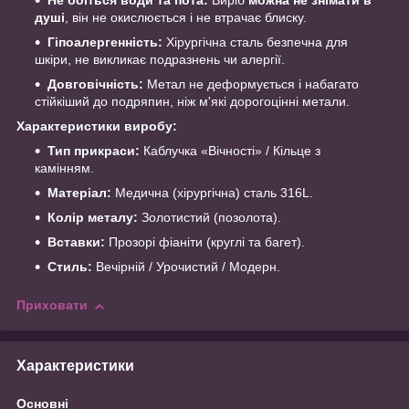
Не боїться води та пота:
Виріб
можна не знімати в
душі
, він не окислюється і не втрачає блиску.
Гіпоалергенність:
Хірургічна сталь безпечна для
шкіри, не викликає подразнень чи алергії.
Довговічність:
Метал не деформується і набагато
стійкіший до подряпин, ніж м'які дорогоцінні метали.
Характеристики виробу:
Тип прикраси:
Каблучка «Вічності» / Кільце з
камінням.
Матеріал:
Медична (хірургічна) сталь 316L.
Колір металу:
Золотистий (позолота).
Вставки:
Прозорі фіаніти (круглі та багет).
Стиль:
Вечірній / Урочистий / Модерн.
Приховати
Характеристики
Основні