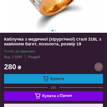
Каблучка з медичної (хірургічної) сталі 316L з
камінням багет, позолота, розмір 19
Готово до відправки
Код: J-3283
Роздріб
280
₴
Купити
або
Купити з