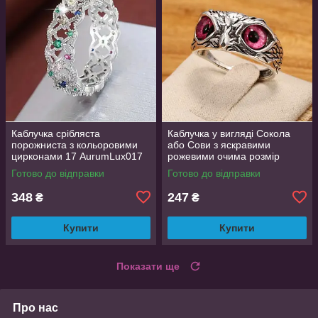
Каблучка срібляста
Каблучка у вигляді Сокола
порожниста з кольоровими
або Сови з яскравими
цирконами 17 AurumLux017
рожевими очима розмір
регульований
Готово до відправки
Готово до відправки
348
247
₴
₴
Купити
Купити
Показати ще
Про нас