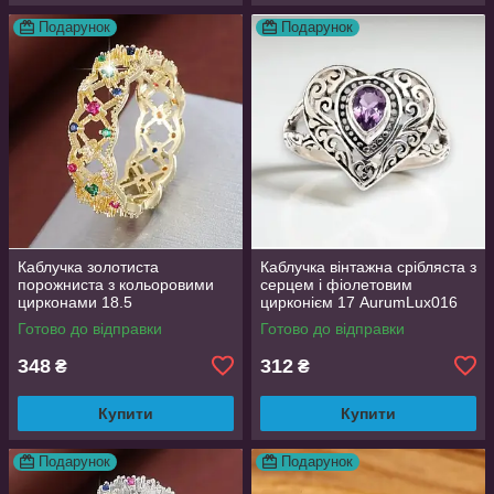
Подарунок
Подарунок
Каблучка золотиста
Каблучка вінтажна срібляста з
порожниста з кольоровими
серцем і фіолетовим
цирконами 18.5
цирконієм 17 AurumLux016
AurumLux018
Готово до відправки
Готово до відправки
348
312
₴
₴
Купити
Купити
Подарунок
Подарунок