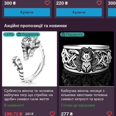
розмір 17
300
220
300
₴
₴
Купити
Купити
Акційні пропозиції та новинки
–17%
Подарунок
Подарунок
Срібляста жіноча та чоловіча
Каблучка жіноча лисиця з
каблучка тигр що стрибає на
кількома хвостами тотемна
здобич символ сили життя
символ хитрості та краси
регульована TigerPower416
регульований розмір
В наявності
Готово до відправки
AurumLux106
196,71
277
₴
₴
237 ₴