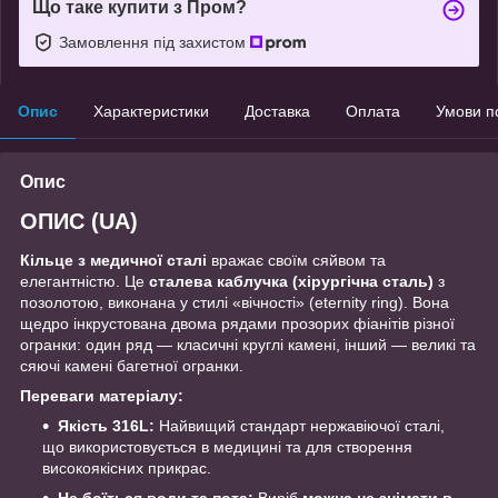
Що таке купити з Пром?
Замовлення під захистом
Опис
Характеристики
Доставка
Оплата
Умови п
Опис
ОПИС (UA)
Кільце з медичної сталі
вражає своїм сяйвом та
елегантністю. Це
сталева каблучка (хірургічна сталь)
з
позолотою, виконана у стилі «вічності» (eternity ring). Вона
щедро інкрустована двома рядами прозорих фіанітів різної
огранки: один ряд — класичні круглі камені, інший — великі та
сяючі камені багетної огранки.
Переваги матеріалу:
Якість 316L:
Найвищий стандарт нержавіючої сталі,
що використовується в медицині та для створення
високоякісних прикрас.