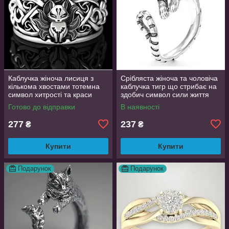
Каблучка жіноча лисиця з
Срібляста жіноча та чоловіча
кількома хвостами тотемна
каблучка тигр що стрибає на
символ хитрості та краси
здобич символ сили життя
регульований розмір
регульована TigerPower416
Готово до відправки
В наявності
AurumLux106
277
237
₴
₴
Купити
Купити
Подарунок
Подарунок