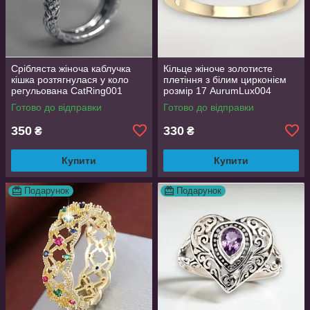
Срібляста жіноча каблучка
Кільце жіноче золотисте
кішка розтягнулася у коло
плетіння з білим цирконієм
регульована CatRing001
розмір 17 AurumLux004
Готово до відправки
Готово до відправки
350
330
₴
₴
Купити
Купити
Подарунок
Подарунок