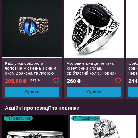
Каблучка срібляста
Чоловіче кільце печітка
Сріб
чоловіча містична з синім
ювелірний сплав,
сови
оком дракона та лускою
сріблястий колір, чорний
чер
регульований розмір
камінь, розмір 18
регу
205,60
260
244
₴
₴
257 ₴
AurumLux017
Купити
Купити
Акційні пропозиції та новинки
Подарунок
Подарунок