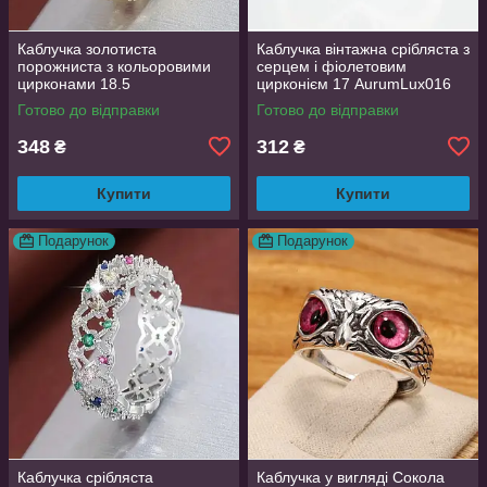
Каблучка золотиста
Каблучка вінтажна срібляста з
порожниста з кольоровими
серцем і фіолетовим
цирконами 18.5
цирконієм 17 AurumLux016
AurumLux018
Готово до відправки
Готово до відправки
348
312
₴
₴
Купити
Купити
Подарунок
Подарунок
Каблучка срібляста
Каблучка у вигляді Сокола