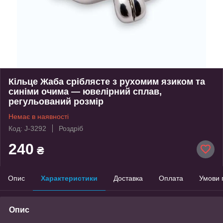
Кільце Жаба сріблясте з рухомим язиком та
синіми очима — ювелірний сплав,
регульований розмір
Немає в наявності
Код: J-3292
Роздріб
240
₴
Опис
Характеристики
Доставка
Оплата
Умови 
Опис