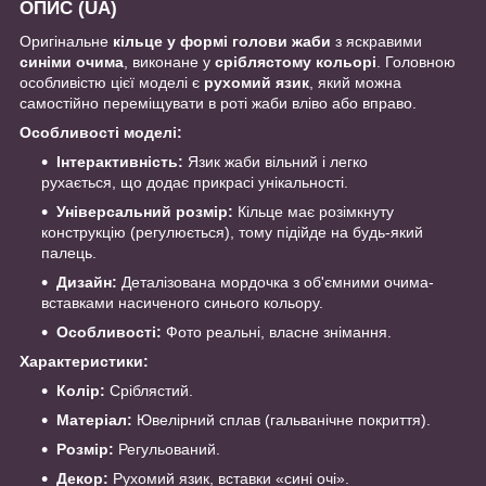
ОПИС (UA)
Оригінальне
кільце у формі голови жаби
з яскравими
синіми очима
, виконане у
сріблястому кольорі
. Головною
особливістю цієї моделі є
рухомий язик
, який можна
самостійно переміщувати в роті жаби вліво або вправо.
Особливості моделі:
Інтерактивність:
Язик жаби вільний і легко
рухається, що додає прикрасі унікальності.
Універсальний розмір:
Кільце має розімкнуту
конструкцію (регулюється), тому підійде на будь-який
палець.
Дизайн:
Деталізована мордочка з об'ємними очима-
вставками насиченого синього кольору.
Особливості:
Фото реальні, власне знімання.
Характеристики:
Колір:
Сріблястий.
Матеріал:
Ювелірний сплав (гальванічне покриття).
Розмір:
Регульований.
Декор:
Рухомий язик, вставки «сині очі».