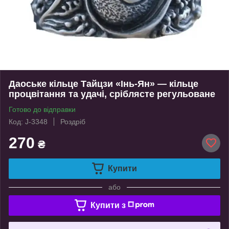
Даоське кільце Тайцзи «Інь-Ян» — кільце
процвітання та удачі, сріблясте регульоване
Готово до відправки
Код: J-3348
Роздріб
270
₴
Купити
або
Купити з