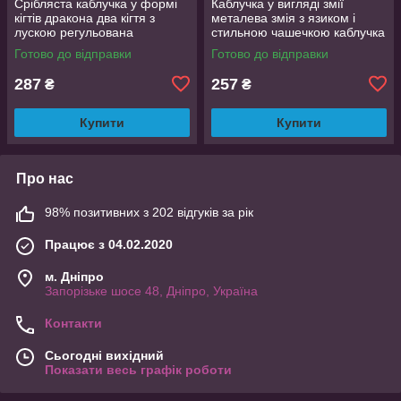
Срібляста каблучка у формі
Каблучка у вигляді змії
кігтів дракона два кігтя з
металева змія з язиком і
лускою регульована
стильною чашечкою каблучка
DragonClaw001
влада розмір регульований
Готово до відправки
Готово до відправки
287
257
₴
₴
Купити
Купити
Про нас
98% позитивних з 202 відгуків за рік
Працює з 04.02.2020
м. Дніпро
Запорізьке шосе 48, Дніпро, Україна
Контакти
Сьогодні вихідний
Показати весь графік роботи