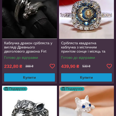
Каблучка дракон срібляста у
Срібляста квадратна
вигляді Древнього
каблучка з містичним
двоголового дракона Firt
принтом сонце і місяць та
регульований розмір
фіанітами 19 розмір
Готово до відправки
Готово до відправки
AurumLux008
232,80
439,90
₴
₴
388 ₴
530 ₴
Купити
Купити
Подарунок
Подарунок