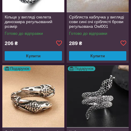
Кільце у вигляді скелета
Срібляста каблучка у вигляді
динозавра регульований
сови сині очі сріблясті брови
розмір
регульована Owl001
Готово до відправки
Готово до відправки
206
289
₴
₴
Купити
Купити
Подарунок
Подарунок