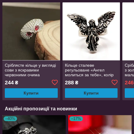
Сріблясте кільце у вигляді
Кільце сталеве
Сріб
сови з яскравими
регульоване «Ангел
з зо
червоними очима
молиться за тебе», колір
маль
регульоване AurumLux321
сріблястий, медична сталь
добл
244
288
246
₴
₴
регу
Aur
Купити
Купити
Акційні пропозиції та новинки
–40%
–17%