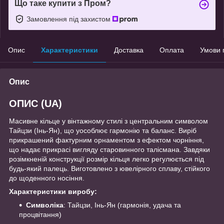
Що таке купити з Пром?
Замовлення під захистом
Опис
Характеристики
Доставка
Оплата
Умови 
Опис
ОПИС (UA)
Масивне кільце у вінтажному стилі з центральним символом
Тайцзи (Інь-Ян), що уособлює гармонію та баланс. Виріб
прикрашений фактурним орнаментом з ефектом чорніння,
що надає прикрасі вигляду старовинного талісмана. Завдяки
розімкненій конструкції розмір кільця легко регулюється під
будь-який палець. Виготовлено з ювелірного сплаву, стійкого
до щоденного носіння.
Характеристики виробу:
Символіка
: Тайцзи, Інь-Ян (гармонія, удача та
процвітання)