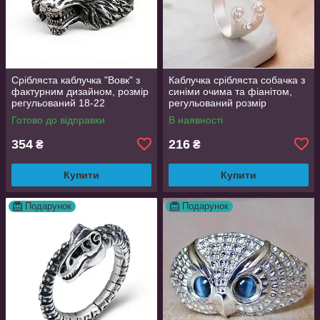
Срібляста каблучка "Вовк" з
Каблучка срібляста собачка з
фактурним дизайном, розмір
синіми очима та фіанітом,
регульований 18-22
регульований розмір
AurumLux016
Готово до відправки
В наявності
354
216
₴
₴
Купити
Купити
Подарунок
Подарунок