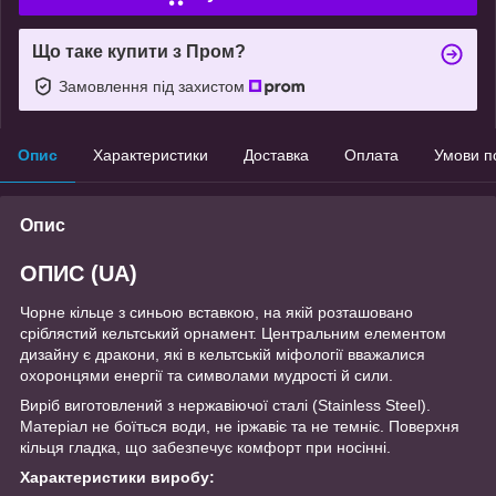
Що таке купити з Пром?
Замовлення під захистом
Опис
Характеристики
Доставка
Оплата
Умови п
Опис
ОПИС (UA)
Чорне кільце з синьою вставкою, на якій розташовано
сріблястий кельтський орнамент. Центральним елементом
дизайну є дракони, які в кельтській міфології вважалися
охоронцями енергії та символами мудрості й сили.
Виріб виготовлений з нержавіючої сталі (Stainless Steel).
Матеріал не боїться води, не іржавіє та не темніє. Поверхня
кільця гладка, що забезпечує комфорт при носінні.
Характеристики виробу: