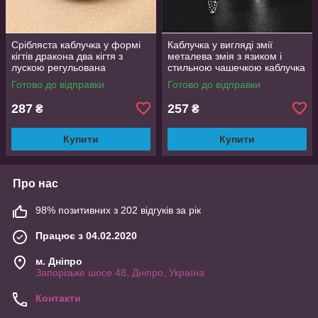
Срібляста каблучка у формі
Каблучка у вигляді змії
кігтів дракона два кігтя з
металева змія з язиком і
лускою регульована
стильною чашечкою каблучка
DragonClaw001
влада розмір регульований
Готово до відправки
Готово до відправки
287
257
₴
₴
Купити
Купити
Про нас
98% позитивних з 202 відгуків за рік
Працює з 04.02.2020
м. Дніпро
Запорізьке шосе 48, Дніпро, Україна
Контакти