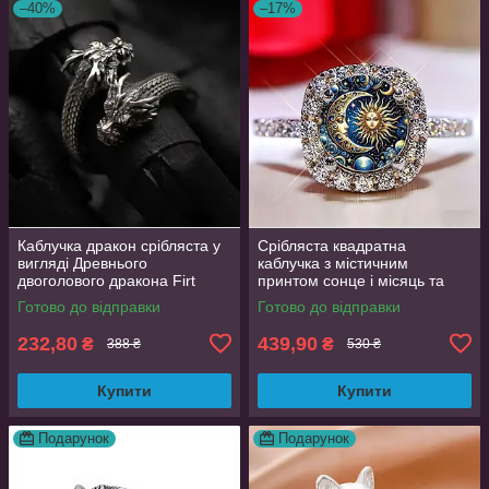
–40%
–17%
Каблучка дракон срібляста у
Срібляста квадратна
вигляді Древнього
каблучка з містичним
двоголового дракона Firt
принтом сонце і місяць та
регульований розмір
фіанітами 19 розмір
Готово до відправки
Готово до відправки
AurumLux008
232,80
439,90
₴
₴
388 ₴
530 ₴
Купити
Купити
Подарунок
Подарунок