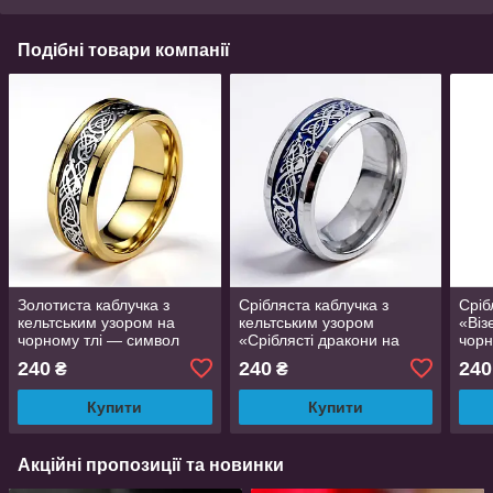
Подібні товари компанії
Золотиста каблучка з
Срібляста каблучка з
Сріб
кельтським узором на
кельтським узором
«Віз
чорному тлі — символ
«Сріблясті дракони на
чорн
процвітання та удачі,
синьому тлі» — символ
стал
240
240
240
₴
₴
нержавіюча сталь, розмір
процвітання та удачі,
19
нержавіюча сталь, розмір
Купити
Купити
Акційні пропозиції та новинки