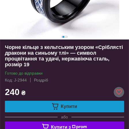
Чорне кільце з кельтським узором «Сріблясті
дракони на синьому тлі» — символ
процвітання та удачі, нержавіюча сталь,
розмір 19
Готово до відправки
Код: J-2944
Роздріб
240
₴
Купити
або
Купити з