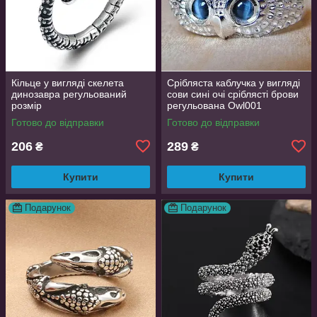
Кільце у вигляді скелета
Срібляста каблучка у вигляді
динозавра регульований
сови сині очі сріблясті брови
розмір
регульована Owl001
Готово до відправки
Готово до відправки
206
289
₴
₴
Купити
Купити
Подарунок
Подарунок