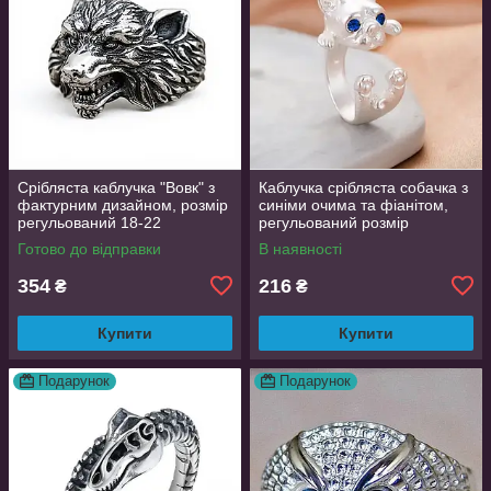
Срібляста каблучка "Вовк" з
Каблучка срібляста собачка з
фактурним дизайном, розмір
синіми очима та фіанітом,
регульований 18-22
регульований розмір
AurumLux016
Готово до відправки
В наявності
354
216
₴
₴
Купити
Купити
Подарунок
Подарунок