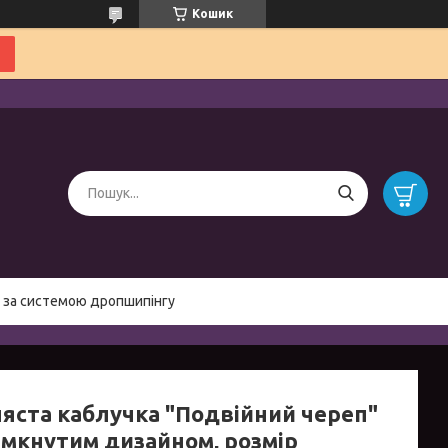
Кошик
 за системою дропшипінгу
ляста каблучка "Подвійний череп"
зімкнутим дизайном, розмір