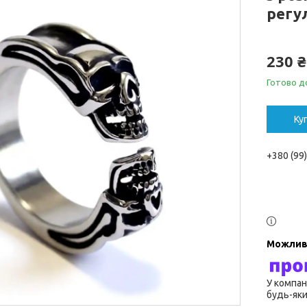
регу
230 ₴
Готово д
Ку
+380 (99
У компан
будь-яки