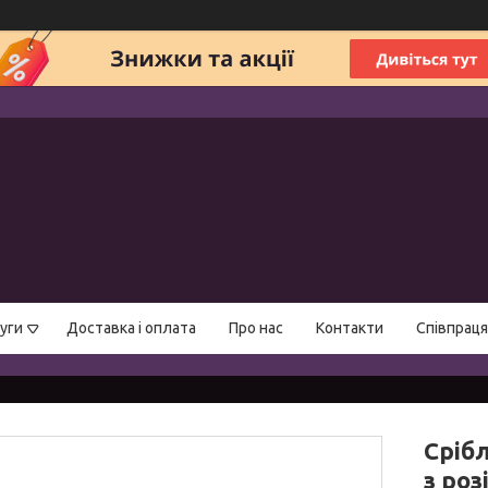
уги
Доставка і оплата
Про нас
Контакти
Співпраця
Сріб
з ро