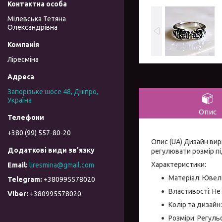
Мілевська Тетяна
Олександрівна
Ліресміна
Запорізьке шосе 48, Дніпро,
Україна
Опис
+380 (99) 557-80-20
Опис (UA) Дизайн вир
регулювати розмір пі
Характеристики:
liresmina@gmail.com
Матеріал: Ювел
+380995578020
Властивості: Не
+380995578020
Колір та дизайн
Розміри: Регульо