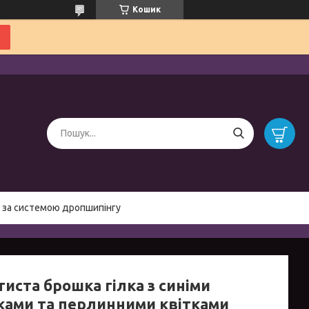
Кошик
 за системою дропшипінгу
иста брошка гілка з синіми
ками та перлинними квітками