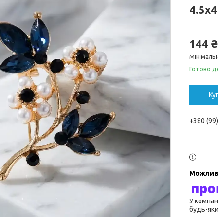
4.5х4
144 ₴
Мінімальн
Готово д
Ку
+380 (99
У компан
будь-яки