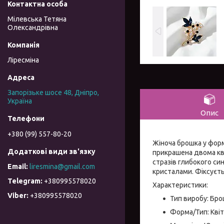
Мілевська Тетяна
Олександрівна
Ліресміна
Запорізьке шосе 48, Дніпро,
Україна
Опис
+380 (99) 557-80-20
Жіноча брошка у форм
прикрашена двома кві
стразів глибокого с
liresmina@gmail.com
кристалами. Фіксуєть
+380995578020
Характеристики:
+380995578020
Тип виробу: Бр
Форма/Тип: Квіт