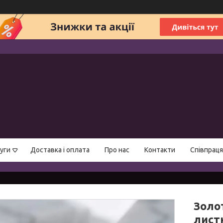
уги
Доставка і оплата
Про нас
Контакти
Співпраця
Золот
лист