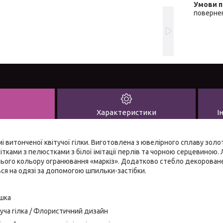
повернен
Характеристики
І
і витонченої квітучої гілки. Виготовлена з ювелірного сплаву зол
тками з пелюстками з білої імітації перлів та чорною серцевиною. 
инього кольору огранювання «маркіз». Додатково стебло декорован
ся на одязі за допомогою шпильки-застібки.
ошка
уча гілка / Флористичний дизайн