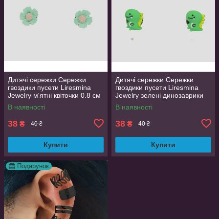
Дитячі сережки Сережки
Дитячі сережки Сережки
гвоздики пусети Liresmina
гвоздики пусети Liresmina
Jewelry м'ятні квіточки 0.8 см
Jewelry зелені динозаврики
0.8 см
В наявності
В наявності
38
38
₴
₴
40 ₴
40 ₴
Купити
Купити
Подарунок