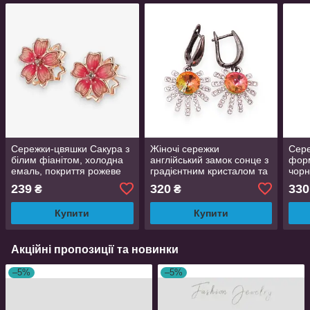
Сережки-цвяшки Сакура з
Жіночі сережки
Сере
білим фіанітом, холодна
англійський замок сонце з
форм
емаль, покриття рожеве
градієнтним кристалом та
чор
золото, 1 см
фіанітами довжина 3,8 см
перл
239
320
330
₴
₴
Купити
Купити
Акційні пропозиції та новинки
–5%
–5%