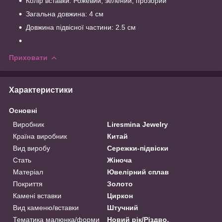
Колір вставки: Рожевий, зелений, прозорий
Загальна довжина: 4 см
Довжина підвісної частини: 2.5 см
Приховати
Характеристики
Основні
Виробник
Liresmina Jewelry
Країна виробник
Китай
Вид виробу
Сережки-підвіски
Стать
Жіноча
Матеріал
Ювелірний сплав
Покриття
Золото
Камені вставки
Циркон
Вид каменю/вставки
Штучний
Тематика малюнка/форми
Новий рік/Різдво,