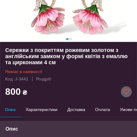
Сережки з покриттям рожевим золотом з
англійським замком у формі квітів з емаллю
та цирконами 4 см
Немає в наявності
Код: J-3441
Роздріб
800
₴
Опис
Характеристики
Доставка
Оплата
Умови п
Опис