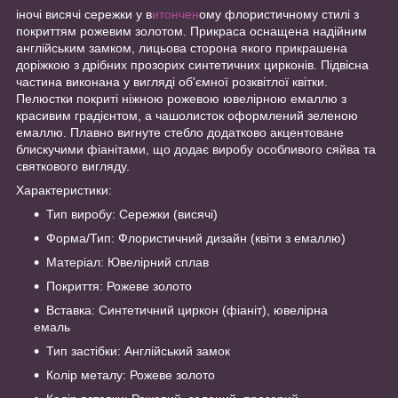
іночі висячі сережки у в
итончен
ому флористичному стилі з
покриттям рожевим золотом. Прикраса оснащена надійним
англійським замком, лицьова сторона якого прикрашена
доріжкою з дрібних прозорих синтетичних цирконів. Підвісна
частина виконана у вигляді об'ємної розквітлої квітки.
Пелюстки покриті ніжною рожевою ювелірною емаллю з
красивим градієнтом, а чашолисток оформлений зеленою
емаллю. Плавно вигнуте стебло додатково акцентоване
блискучими фіанітами, що додає виробу особливого сяйва та
святкового вигляду.
Характеристики:
Тип виробу: Сережки (висячі)
Форма/Тип: Флористичний дизайн (квіти з емаллю)
Матеріал: Ювелірний сплав
Покриття: Рожеве золото
Вставка: Синтетичний циркон (фіаніт), ювелірна
емаль
Тип застібки: Англійський замок
Колір металу: Рожеве золото