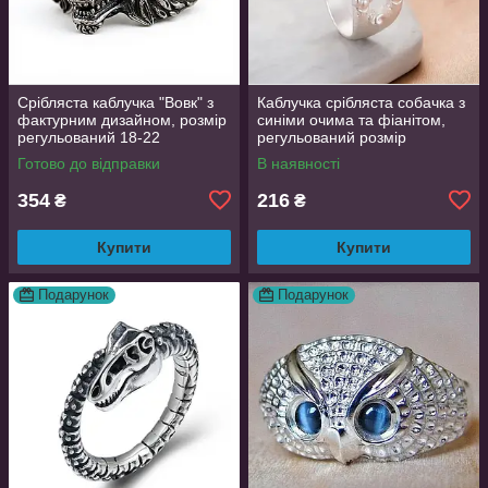
Срібляста каблучка "Вовк" з
Каблучка срібляста собачка з
фактурним дизайном, розмір
синіми очима та фіанітом,
регульований 18-22
регульований розмір
AurumLux016
Готово до відправки
В наявності
354
216
₴
₴
Купити
Купити
Подарунок
Подарунок