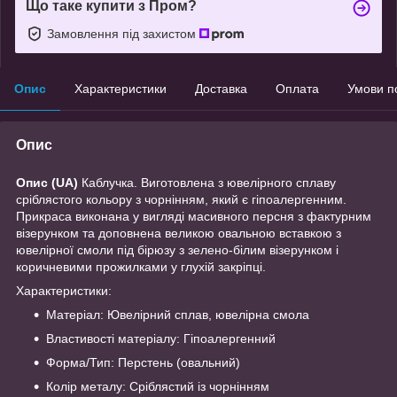
Що таке купити з Пром?
Замовлення під захистом
Опис
Характеристики
Доставка
Оплата
Умови п
Опис
Опис (UA)
Каблучка. Виготовлена з ювелірного сплаву
сріблястого кольору з чорнінням, який є гіпоалергенним.
Прикраса виконана у вигляді масивного персня з фактурним
візерунком та доповнена великою овальною вставкою з
ювелірної смоли під бірюзу з зелено-білим візерунком і
коричневими прожилками у глухій закріпці.
Характеристики:
Матеріал: Ювелірний сплав, ювелірна смола
Властивості матеріалу: Гіпоалергенний
Форма/Тип: Перстень (овальний)
Колір металу: Сріблястий із чорнінням