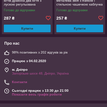
кігтів дракона два кігтя з
металева змія з язиком і
лускою регульована
стильною чашечкою каблучка
DragonClaw001
влада розмір регульований
Готово до відправки
Готово до відправки
287
257
₴
₴
Купити
Купити
Про нас
98% позитивних з 202 відгуків за рік
Працює з 04.02.2020
м. Дніпро
Запорізьке шосе 48, Дніпро, Україна
Контакти
Сьогодні працює з 13:30 до 21:00
Показати весь графік роботи