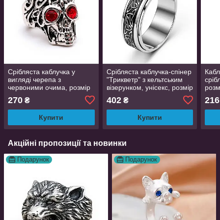
Срібляста каблучка у
Срібляста каблучка-спінер
Кабл
вигляді черепа з
"Трикветр" з кельтським
сріб
червоними очима, розмір
візерунком, унісекс, розмір
розм
19
19,5
Orna
270
402
216
₴
₴
Купити
Купити
Акційні пропозиції та новинки
Подарунок
Подарунок