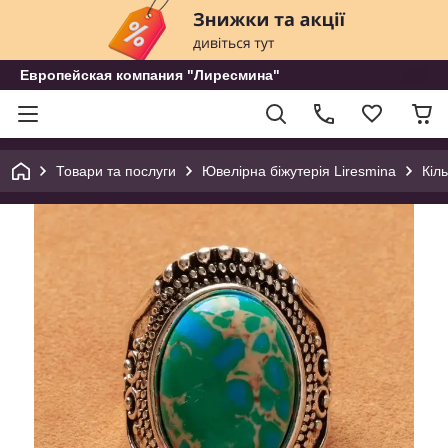
Европейская компания "Лиресмина"
Товари та послуги
Ювелірна біжутерія Liresmina
Кіл