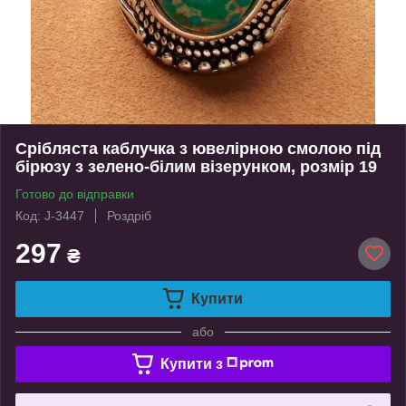
Срібляста каблучка з ювелірною смолою під
бірюзу з зелено-білим візерунком, розмір 19
Готово до відправки
Код: J-3447
Роздріб
297
₴
Купити
або
Купити з