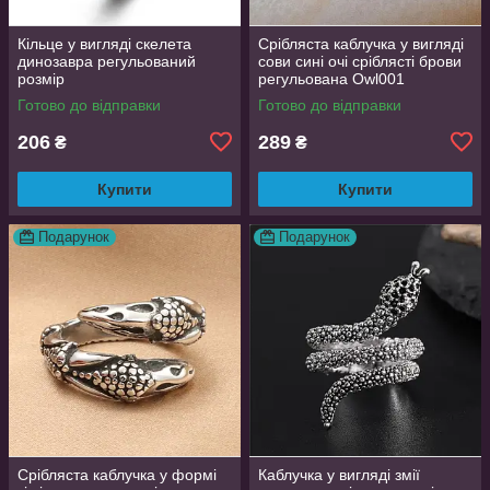
Кільце у вигляді скелета
Срібляста каблучка у вигляді
динозавра регульований
сови сині очі сріблясті брови
розмір
регульована Owl001
Готово до відправки
Готово до відправки
206
289
₴
₴
Купити
Купити
Подарунок
Подарунок
Срібляста каблучка у формі
Каблучка у вигляді змії