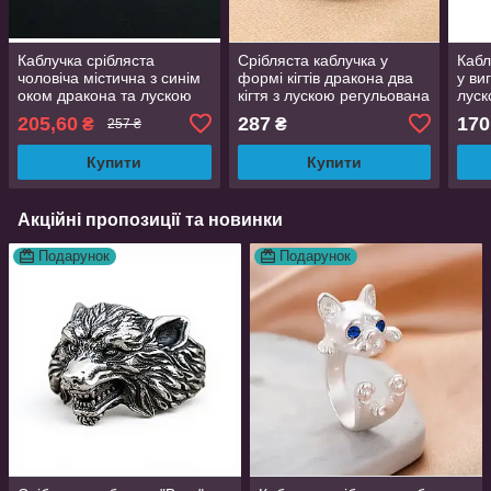
Каблучка срібляста
Срібляста каблучка у
Кабл
чоловіча містична з синім
формі кігтів дракона два
у ви
оком дракона та лускою
кігтя з лускою регульована
луск
регульований розмір
DragonClaw001
регу
205,60
287
170
₴
₴
257 ₴
AurumLux017
Aur
Купити
Купити
Акційні пропозиції та новинки
Подарунок
Подарунок