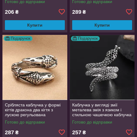
Готово до відправки
Готово до відправки
206
289
₴
₴
Купити
Купити
Подарунок
Подарунок
Срібляста каблучка у формі
Каблучка у вигляді змії
кігтів дракона два кігтя з
металева змія з язиком і
лускою регульована
стильною чашечкою каблучка
DragonClaw001
влада розмір регульований
Готово до відправки
Готово до відправки
287
257
₴
₴