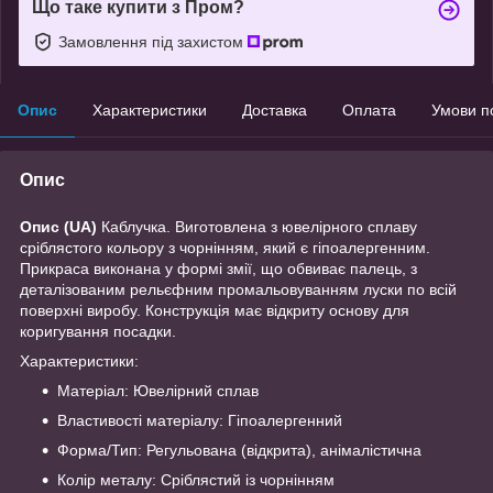
Що таке купити з Пром?
Замовлення під захистом
Опис
Характеристики
Доставка
Оплата
Умови п
Опис
Опис (UA)
Каблучка. Виготовлена з ювелірного сплаву
сріблястого кольору з чорнінням, який є гіпоалергенним.
Прикраса виконана у формі змії, що обвиває палець, з
деталізованим рельєфним промальовуванням луски по всій
поверхні виробу. Конструкція має відкриту основу для
коригування посадки.
Характеристики:
Матеріал: Ювелірний сплав
Властивості матеріалу: Гіпоалергенний
Форма/Тип: Регульована (відкрита), анімалістична
Колір металу: Сріблястий із чорнінням