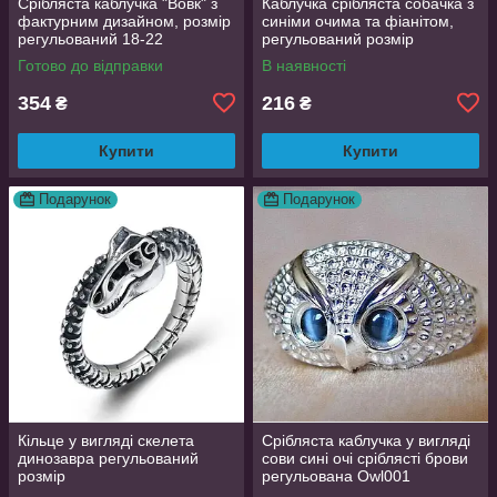
Срібляста каблучка "Вовк" з
Каблучка срібляста собачка з
фактурним дизайном, розмір
синіми очима та фіанітом,
регульований 18-22
регульований розмір
AurumLux016
Готово до відправки
В наявності
354
216
₴
₴
Купити
Купити
Подарунок
Подарунок
Кільце у вигляді скелета
Срібляста каблучка у вигляді
динозавра регульований
сови сині очі сріблясті брови
розмір
регульована Owl001