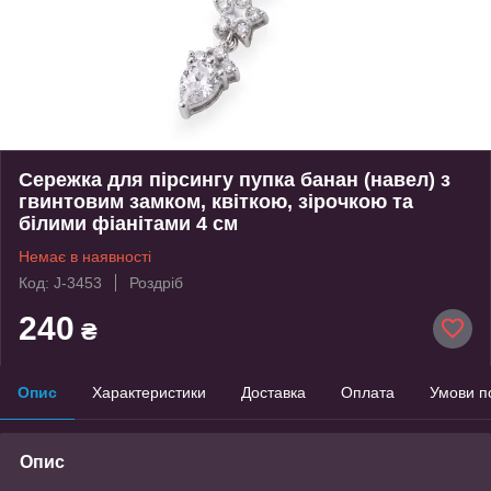
Сережка для пірсингу пупка банан (навел) з
гвинтовим замком, квіткою, зірочкою та
білими фіанітами 4 см
Немає в наявності
Код: J-3453
Роздріб
240
₴
Опис
Характеристики
Доставка
Оплата
Умови п
Опис