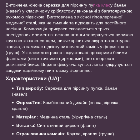
Витончена жіноча сережка для пірсингу пу
пка клас
у банан
(навел) у класичному сріблястому виконанні з багатоярусною
рухомою підвіскою. Виготовлена з якісної гіпоалергенної
медичної сталі, яка не тьмяніє та підходить для постійного
носіння. Композиція прикраси складається з трьох
послідовних елементів: основа штанги завершується великою
круглою квіткою-сонцем, нижче кріпиться акуратна контурна
зірочка, а замикає підвіску витончений камінь у формі краплі
(груші). Усі елементи рясно інкрустовані прозорими білими
фіанітами (синтетичними цирконами), що створюють
розкішний блиск. Верхня фіксуюча кулька легко відкручується
завдяки надійному гвинтовому з'єднанню.
Характеристики (UA):
Тип виробу:
Сережка для пірсингу пупка, банан
(навел)
Форма/Тип:
Комбінований дизайн (квітка, зірочка,
крапля)
Матеріал:
Медична сталь (хірургічна сталь)
Вставка:
Синтетичний циркон (фіаніт)
Огранювання каменів:
Кругле, крапля (груша)