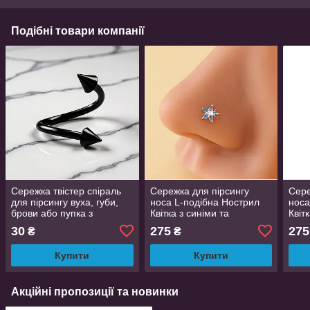
Подібні товари компанії
Сережка твістер спіраль
Сережка для пірсингу
Сере
для пірсингу вуха, губи,
носа L-подібна Нострил
носа
брови або пупка з
Квітка з синіми та
Квіт
титанової хірургічної сталі
прозорими фіанітами
проз
30
275
275
₴
₴
чорна 1,4 см
золотиста
сріб
Купити
Купити
Акційні пропозиції та новинки