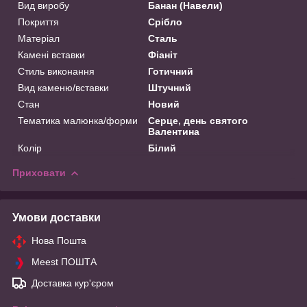
Вид виробу
Банан (Навели)
Покриття
Срібло
Матеріал
Сталь
Камені вставки
Фіаніт
Стиль виконання
Готичний
Вид каменю/вставки
Штучний
Стан
Новий
Тематика малюнка/форми
Серце, день святого
Валентина
Колір
Білий
Приховати
Умови доставки
Нова Пошта
Meest ПОШТА
Доставка кур'єром