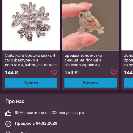
Срібляста брошка квітка 4
Брошка золотистий
Золо
см з фактурними
синиця на гілочці з
брош
листками, імітацією перлів
різнокольоровими
та з
та фіанітом
фіанітами 2.8 см
ема
144
150
144
₴
₴
Купити
Купити
Про нас
98% позитивних з 202 відгуків за рік
Працює з 04.02.2020