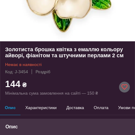
Золотиста брошка квітка з емаллю кольору
айворі, фіанітом та штучними перлами 2 см
Немає в наявності
Код: J-3454
Роздріб
144
₴
Мінімальна сума замовлення на сайті — 150 ₴
Опис
Характеристики
Доставка
Оплата
Умови п
Опис