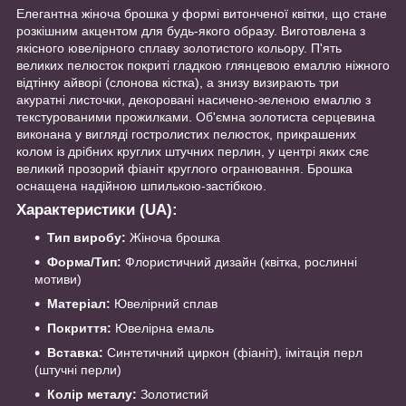
Елегантна жіноча брошка у формі витонченої квітки, що стане
розкішним акцентом для будь-якого образу. Виготовлена з
якісного ювелірного сплаву золотистого кольору. П'ять
великих пелюсток покриті гладкою глянцевою емаллю ніжного
відтінку айворі (слонова кістка), а знизу визирають три
акуратні листочки, декоровані насичено-зеленою емаллю з
текстурованими прожилками. Об'ємна золотиста серцевина
виконана у вигляді гостролистих пелюсток, прикрашених
колом із дрібних круглих штучних перлин, у центрі яких сяє
великий прозорий фіаніт круглого огранювання. Брошка
оснащена надійною шпилькою-застібкою.
Характеристики (UA):
Тип виробу:
Жіноча брошка
Форма/Тип:
Флористичний дизайн (квітка, рослинні
мотиви)
Матеріал:
Ювелірний сплав
Покриття:
Ювелірна емаль
Вставка:
Синтетичний циркон (фіаніт), імітація перл
(штучні перли)
Колір металу:
Золотистий