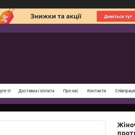
уги
Доставка і оплата
Про нас
Контакти
Співпраця
Жіноч
прот