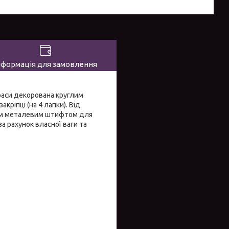
нформація для замовлення
краси декорована круглим
кріпці (на 4 лапки). Від
ким металевим штифтом для
за рахунок власної ваги та