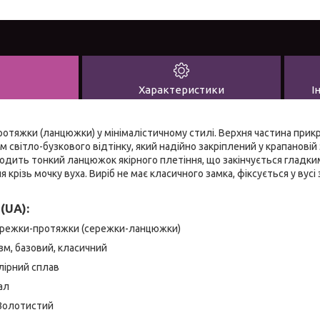
Характеристики
І
ротяжки (ланцюжки) у мінімалістичному стилі. Верхня частина при
світло-бузкового відтінку, який надійно закріплений у крапановій за
ходить тонкий ланцюжок якірного плетіння, що закінчується глад
 крізь мочку вуха. Виріб не має класичного замка, фіксується у вусі 
(UA):
режки-протяжки (сережки-ланцюжки)
зм, базовий, класичний
ірний сплав
ал
Золотистий