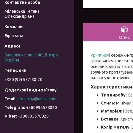
Мілевська Тетяна
Олександрівна
Ліресміна
Опис
Запорізьке шосе 48, Дніпро,
<
p>Жіноч
і сережки-п
Україна
гранованим кристалом 
основи кристала від
зручного протягування
балансу конструкції.
+380 (99) 557-80-20
Характеристики 
Тип виробу:
Се
liresmina@gmail.com
Стиль:
Мінімалі
+380995578020
Матеріал:
Ювел
+380995578020
Вставка:
Крист
Колір металу: