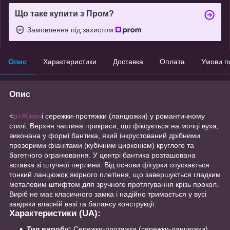
Що таке купити з Пром?
Замовлення під захистом
Опис
Характеристики
Доставка
Оплата
Умови п
Опис
<
p>Жіноч
і сережки-протяжки (ланцюжки) у романтичному
стилі. Верхня частина прикраси, що фіксується на мочці вуха,
виконана у формі бантика, який інкрустований дрібними
прозорими фіанітами (кубічним цирконієм) круглого та
багетного огранювання. У центрі бантика розташована
вставка зі штучної перлини. Від основи фігурки спускається
тонкий ланцюжок якірного плетіння, що завершується гладким
металевим штифтом для зручного протягування крізь прокол.
Виріб не має класичного замка і надійно тримається у вусі
завдяки власній вазі та балансу конструкції.
Характеристики (UA):
Тип виробу:
Сережки-протяжки (сережки-ланцюжки)