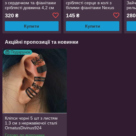
з сердечком та фіанітами
сріблясті серце в колі з
Зайч
сріблясті довжина 4,2 см
білими фіанітами Nexus
рел
Aeternus 2.5 см
нами
320
145
280
₴
₴
5.8 
Купити
Купити
Акційні пропозиції та новинки
Подарунок
Кліпси чорні 5 шт з листям
1.3 см з нержавіючої сталі
OrnatusDivinus924
Готово до відправки