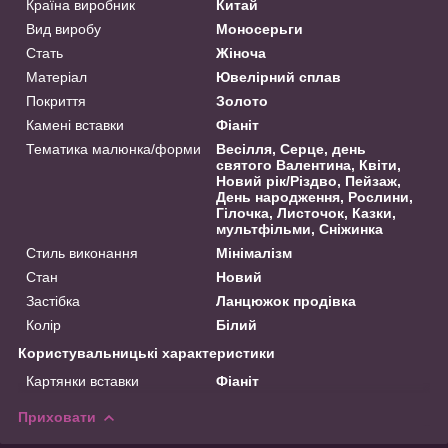
Країна виробник
Китай
Вид виробу
Моносерьги
Стать
Жіноча
Матеріал
Ювелірний сплав
Покриття
Золото
Камені вставки
Фіаніт
Тематика малюнка/форми
Весілля, Серце, день
святого Валентина, Квіти,
Новий рік/Різдво, Пейзаж,
День народження, Рослини,
Гілочка, Листочок, Казки,
мультфільми, Сніжинка
Стиль виконання
Мінімалізм
Стан
Новий
Застібка
Ланцюжок продівка
Колір
Білий
Користувальницькі характеристики
Картянки вставки
Фіаніт
Приховати