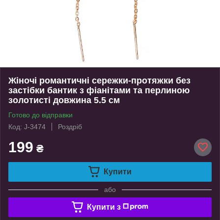
Жіночі романтичні сережки-протяжки без
застібки бантик з фіанітами та перлиною
золотисті довжина 5.5 см
Готово до відправки
Код: J-3474
Роздріб
199
₴
Купити
або
Купити з