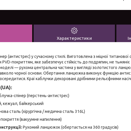
Характеристики
І
нер (антистрес) у сучасному стилі. Виготовлена з міцної титанової 
 PVD-покриттям, яке забезпечує стійкість до подряпин, не тьмяніє 
моделі — рухома центральна частина у вигляді золотистого ланцю
навколо чорної основи. Обертання ланцюжка виконує функцію анти
зосередитися. Краї каблучки декоровані дрібними рельєфними насі
(UA):
блучка-спінер (перстень-антистрес)
, кежуал, байкерський
ова сталь (хірургічна / медична сталь 316L)
покриття (вакуумне напилення)
нструкції:
Рухомий ланцюжок (обертається на 360 градусів)