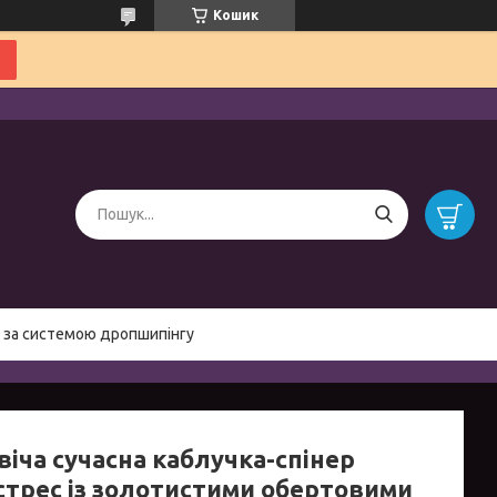
Кошик
 за системою дропшипінгу
віча сучасна каблучка-спінер
стрес із золотистими обертовими