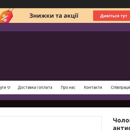
уги
Доставка і оплата
Про нас
Контакти
Співпраця
Чоло
анти