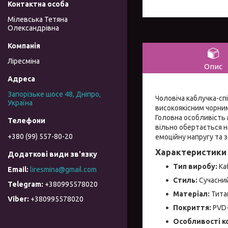
Мілевська Тетяна
Олександрівна
Ліресміна
Опис
Запорізьке шосе 48, Дніпро,
Чоловіча каблучка-спі
Україна
високоякісним чорним
Головна особливість 
вільно обертається 
+380 (99) 557-80-20
емоційну напругу та 
Характеристики 
Тип виробу:
Ка
liresmina@gmail.com
Стиль:
Сучасний
+380995578020
Матеріал:
Титан
+380995578020
Покриття:
PVD-
Особливості ко