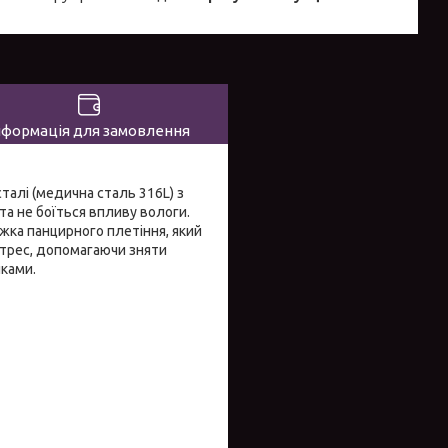
нформація для замовлення
сталі (медична сталь 316L) з
та не боїться впливу вологи.
жка панцирного плетіння, який
стрес, допомагаючи зняти
чками.