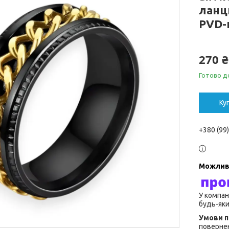
ланц
PVD-
270 ₴
Готово д
Ку
+380 (99
У компан
будь-яки
повернен