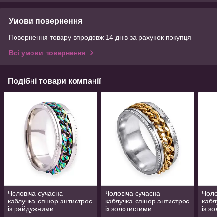
Умови повернення
Повернення товару впродовж 14 днів за рахунок покупця
Всі умови повернення
Подібні товари компанії
Чоловіча сучасна
Чоловіча сучасна
Чоло
каблучка-спінер антистрес
каблучка-спінер антистрес
кабл
із райдужними
із золотистими
із з
обертовими ланцюжками
обертовими ланцюжками
обе