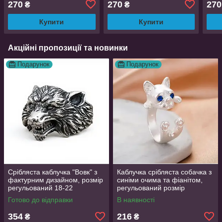
270
270
270
₴
₴
титанова сталь срібляста
титанова сталь срібляста
тита
розмір 20
розмір 20.5
розм
Купити
Купити
Акційні пропозиції та новинки
Подарунок
Подарунок
Срібляста каблучка "Вовк" з
Каблучка срібляста собачка з
фактурним дизайном, розмір
синіми очима та фіанітом,
регульований 18-22
регульований розмір
AurumLux016
Готово до відправки
В наявності
354
216
₴
₴