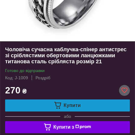
Чоловіча сучасна каблучка-спінер антистрес
зі сріблястими обертовими ланцюжками
титанова сталь срібляста розмір 21
Готово до відправки
Код: J-1009
Роздріб
270
₴
Купити
або
Купити з