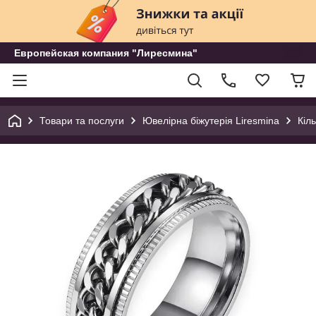
Европейская компания "Лиресмина"
Товари та послуги
Ювелірна біжутерія Liresmina
Кіл