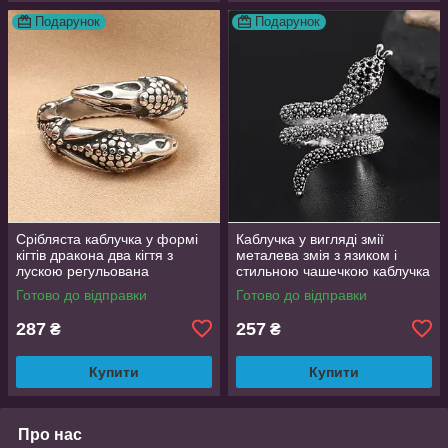
Подарунок
Подарунок
Срібляста каблучка у формі
Каблучка у вигляді змії
кігтів дракона два кігтя з
металева змія з язиком і
лускою регульована
стильною чашечкою каблучка
DragonClaw001
влада розмір регульований
Готово до відправки
Готово до відправки
287
257
₴
₴
Купити
Купити
Про нас