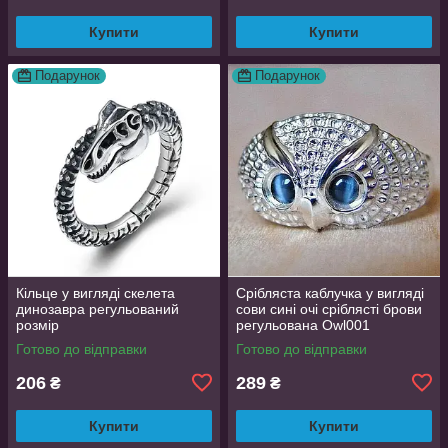
Купити
Купити
Подарунок
Подарунок
Кільце у вигляді скелета
Срібляста каблучка у вигляді
динозавра регульований
сови сині очі сріблясті брови
розмір
регульована Owl001
Готово до відправки
Готово до відправки
206
289
₴
₴
Купити
Купити