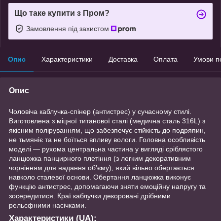
Що таке купити з Пром?
Замовлення під захистом
Опис
Характеристики
Доставка
Оплата
Умови п
Опис
Чоловіча каблучка-спінер (антистрес) у сучасному стилі.
Виготовлена з міцної титанової сталі (медична сталь 316L) з
якісним поліруванням, що забезпечує стійкість до подряпин,
не тьмяніє та не боїться впливу вологи. Головна особливість
моделі — рухома центральна частина у вигляді сріблястого
ланцюжка панцирного плетіння (з легким декоративним
чорнінням для надання об'єму), який вільно обертається
навколо сталевої основи. Обертання ланцюжка виконує
функцію антистрес, допомагаючи зняти емоційну напругу та
зосередитися. Краї каблучки декоровані дрібними
рельєфними насічками.
Характеристики (UA):