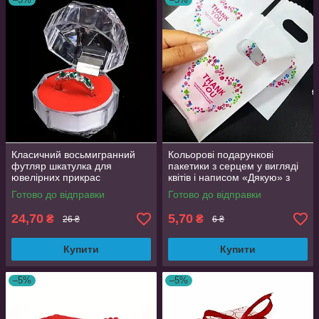
Класичний восьмигранний
Кольорові подарункові
футляр шкатулка для
пакетики з серцем у вигляді
ювелірних прикрас
квітів і написом «Дякую» з
прозрачно-червоний 4х4 см
ручками 14,8 см х 9 см
Готово до відправки
Готово до відправки
24,70
5,70
₴
₴
26 ₴
6 ₴
Купити
Купити
–5%
–5%