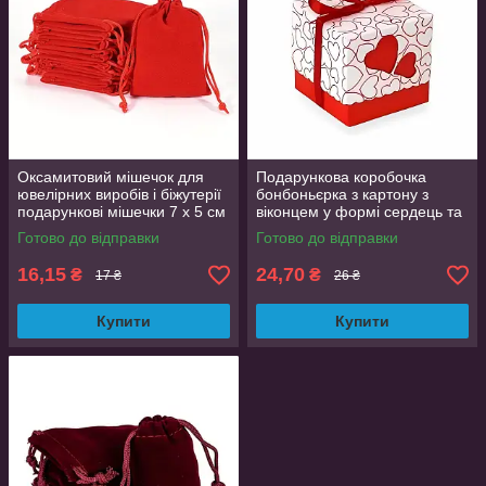
Оксамитовий мішечок для
Подарункова коробочка
ювелірних виробів і біжутерії
бонбоньєрка з картону з
подарункові мішечки 7 х 5 см
віконцем у формі сердець та
Червоний
червоною стрічкою 5х5х5 см
Готово до відправки
Готово до відправки
16,15
24,70
₴
₴
17 ₴
26 ₴
Купити
Купити