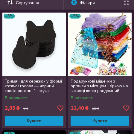
Сортування
0
Фільтри
–5%
–5%
Тримач для сережок у формі
Подарункові мішечки з
котячої голови — чорний
органзи з місяцем і зіркою на
крафт-картон, 1 штука
затяжці колір рандомний
упаковка для прикрас 7х9 см
В наявності
В наявності
2,85
11,40
₴
₴
3 ₴
12 ₴
Купити
Купити
–5%
–5%