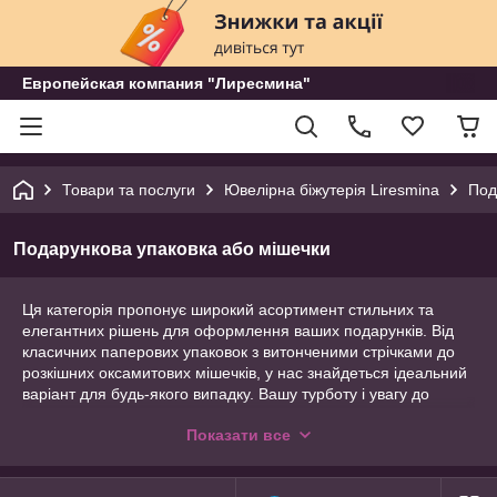
Европейская компания "Лиресмина"
Товари та послуги
Ювелірна біжутерія Liresmina
Под
Подарункова упаковка або мішечки
Ця категорія пропонує широкий асортимент стильних та
елегантних рішень для оформлення ваших подарунків. Від
класичних паперових упаковок з витонченими стрічками до
розкішних оксамитових мішечків, у нас знайдеться ідеальний
варіант для будь-якого випадку. Вашу турботу і увагу до
деталей буде гідно оцінено, а красиво оформлений
Показати все
подарунок стане справжньою прикрасою будь-якого свята.