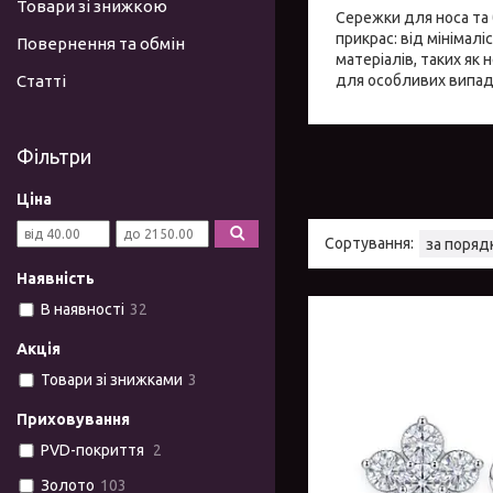
Товари зі знижкою
Сережки для носа та 
прикрас: від мінімал
Повернення та обмін
матеріалів, таких як 
Статті
для особливих випад
Фільтри
Ціна
Наявність
В наявності
32
Акція
Товари зі знижками
3
Приховування
PVD-покриття
2
Золото
103