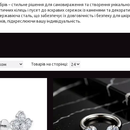
брів – стильне рішення для самовираження та створення унікально
істичних кілець і пусет до яскравих сережок із каменями та декорат
нержавіюча сталь, що забезпечує їх довговічність і безпеку для шкір
ків, підкреслюючи вашу індивідуальність.