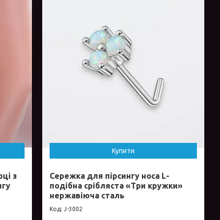
Купити
ці з
Сережка для пірсингу носа L-
нгу
подібна срібляста «Три кружки»
нержавіюча сталь
J-3002