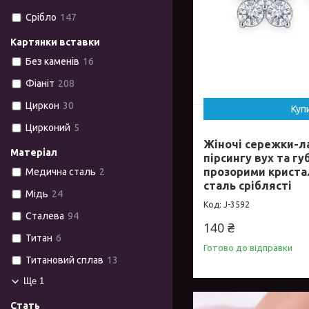
Срібло
147
Картянки вставки
Без каменів
16
Фіаніт
208
Циркон
30
Куп
Цирконий
5
Жіночі сережки-л
Матеріал
пірсингу вух та гу
прозорими крист
Медична сталь
2
сталь сріблясті
Мідь
24
J-3592
Сталева
94
140 ₴
Титан
6
Готово до відправки
Титановий сплав
13
Ще 1
Стать