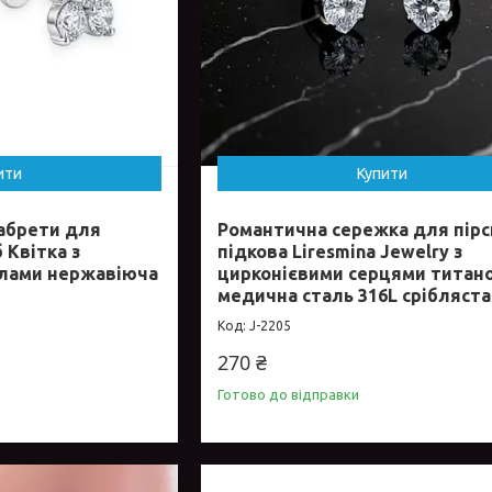
ити
Купити
абрети для
Романтична сережка для пірс
б Квітка з
підкова Liresmina Jewelry з
алами нержавіюча
цирконієвими серцями титан
медична сталь 316L срібляста
J-2205
270 ₴
Готово до відправки