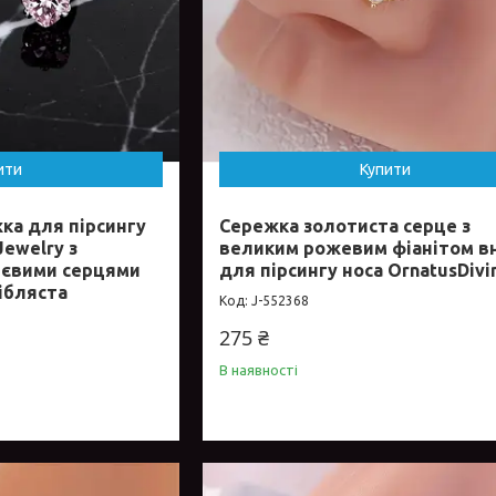
ити
Купити
ка для пірсингу
Сережка золотиста серце з
Jewelry з
великим рожевим фіанітом в
ієвими серцями
для пірсингу носа OrnatusDivi
ібляста
J-552368
275 ₴
В наявності