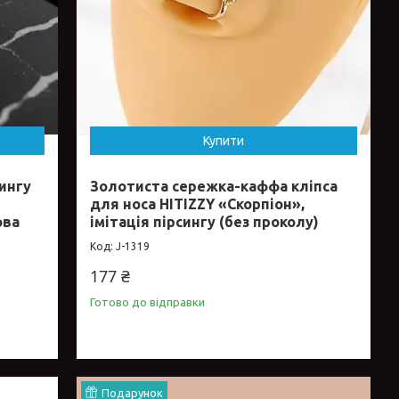
Купити
ингу
Золотиста сережка-каффа кліпса
для носа HITIZZY «Скорпіон»,
ова
імітація пірсингу (без проколу)
J-1319
177 ₴
Готово до відправки
Подарунок