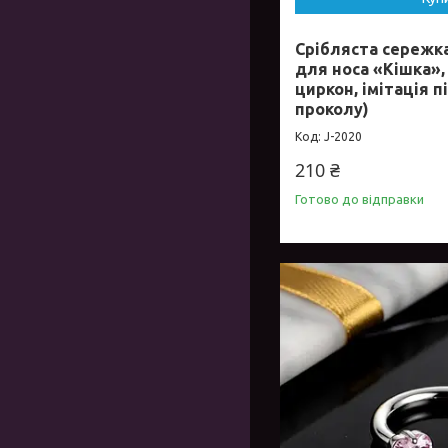
Срібляста сережк
для носа «Кішка»
циркон, імітація п
проколу)
J-2020
210 ₴
Готово до відправки