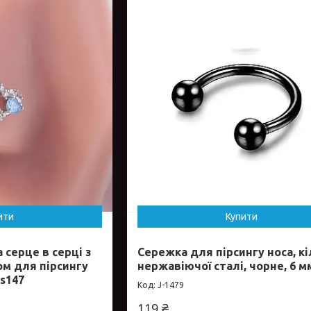
ити
Купити
 серце в серці з
Сережка для пірсингу носа, кі
ом для пірсингу
нержавіючої сталі, чорне, 6 м
us147
J-1479
119 ₴