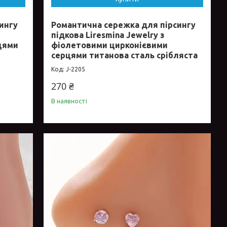
ингу
Романтична сережка для пірсингу
підкова Liresmina Jewelry з
цями
фіолетовими цирконієвими
серцями титанова сталь срібляста
J-2205
270 ₴
В наявності