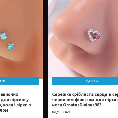
ити
Купити
ржавіючих
Сережка срібляста серце в сер
 для пірсингу
червоним фіанітом для пірси
 кола і зірки з
носа OrnatusDivinus983
алом
J-2369