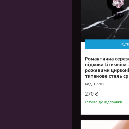
Куп
Романтична сереж
підкова Liresmina 
рожевими циркон
титанова сталь ср
J-2205
270 ₴
Готово до відправки