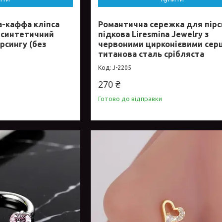
а-каффа кліпса
Романтична сережка для пірс
, синтетичний
підкова Liresmina Jewelry з
ірсингу (без
червоними цирконієвими сер
титанова сталь срібляста
J-2205
270 ₴
Готово до відправки