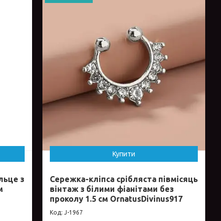
Купити
льце з
Сережка-кліпса срібляста півмісяць
м
вінтаж з білими фіанітами без
проколу 1.5 см OrnatusDivinus917
J-1967