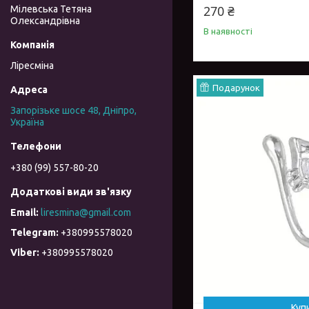
270 ₴
Мілевська Тетяна
Олександрівна
В наявності
Ліресміна
Подарунок
Запорізьке шосе 48, Дніпро,
Україна
+380 (99) 557-80-20
liresmina@gmail.com
+380995578020
+380995578020
Куп