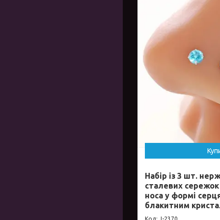
Куп
Набір із 3 шт. не
сталевих сережок
носа у формі серця,
блакитним крист
J-2370