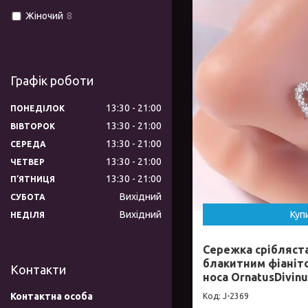
Жіночий
8
Графік роботи
13:30
21:00
ПОНЕДІЛОК
13:30
21:00
ВІВТОРОК
13:30
21:00
СЕРЕДА
13:30
21:00
ЧЕТВЕР
13:30
21:00
ПʼЯТНИЦЯ
Вихідний
СУБОТА
Вихідний
Куп
НЕДІЛЯ
Сережка срібляста
блакитним фіаніт
Контакти
носа OrnatusDivin
J-2369