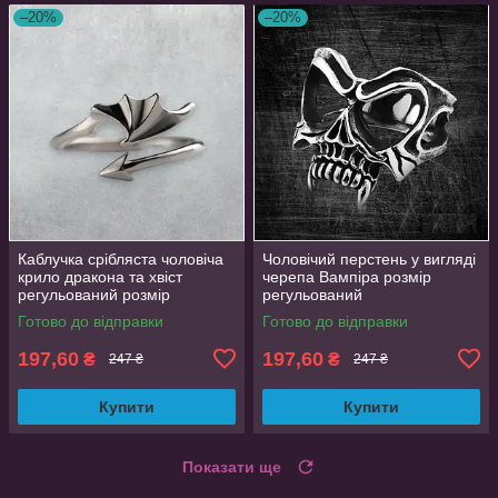
–20%
–20%
Каблучка срібляста чоловіча
Чоловічий перстень у вигляді
крило дракона та хвіст
черепа Вампіра розмір
регульований розмір
регульований
AurumLux024
Готово до відправки
Готово до відправки
197,60
197,60
₴
₴
247 ₴
247 ₴
Купити
Купити
Показати ще