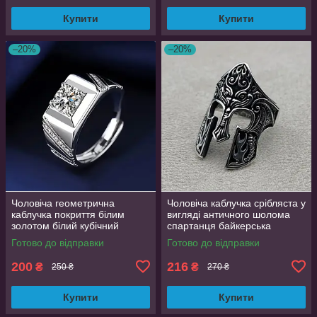
Купити
Купити
–20%
–20%
Чоловіча геометрична
Чоловіча каблучка срібляста у
каблучка покриття білим
вигляді античного шолома
золотом білий кубічний
спартанця байкерська
цирконій розмір 18
регульована AurumLux297
Готово до відправки
Готово до відправки
200
216
₴
₴
250 ₴
270 ₴
Купити
Купити