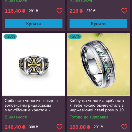
В наявності
В наявності
116,40
216
₴
₴
291 ₴
270 ₴
Купити
Купити
–20%
–20%
Сріблясте чоловіче кільце з
Каблучка чоловіча срібляста
золотистим рицарським
Я тебе кохаю бізнес-стиль з
мальтійським хрестом -
нержавіючої сталі розмір 19
доблесть і честь,
OrnatusDivinus758
В наявності
Готово до відправки
регульований розмір
AurumLux138
246,40
160,80
₴
₴
308 ₴
201 ₴