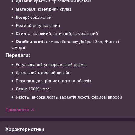
Дизайн:
дракон з сріблястими вусами
Матеріал:
ювелірний сплав
Колір:
сріблястий
Розмір:
регульований
Стиль:
чоловічий, готичний, символічний
Особливості:
символ балансу Добра і Зла, Життя і
Смерті
Переваги:
Регульований універсальний розмір
Детальний готичний дизайн
Підходить для різних стилів та образів
Стан:
100% нове
Якість:
висока якість, гарантія якості, фірмові вироби
Приховати
Характеристики