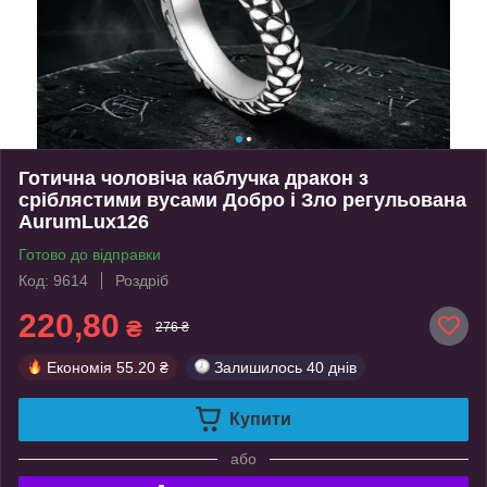
Готична чоловіча каблучка дракон з
сріблястими вусами Добро і Зло регульована
AurumLux126
Готово до відправки
Код: 9614
Роздріб
220,80
₴
276 ₴
Економія
55.20 ₴
Залишилось
40 днів
Купити
або