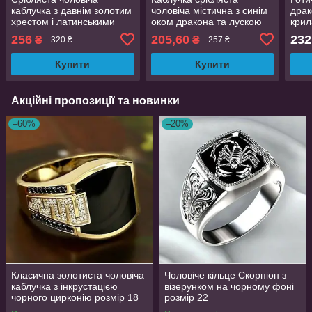
каблучка з давнім золотим
чоловіча містична з синім
драк
хрестом і латинськими
оком дракона та лускою
крил
написами регульований
регульований розмір
сили
256
205,60
232
₴
₴
320 ₴
257 ₴
розмір AurumLux5269
AurumLux017
регу
Купити
Купити
Акційні пропозиції та новинки
–60%
–20%
Класична золотиста чоловіча
Чоловіче кільце Скорпіон з
каблучка з інкрустацією
візерунком на чорному фоні
чорного цирконію розмір 18
розмір 22
AurumLux193