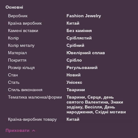
Основні
Виробник
Fashion Jewelry
Країна виробник
Китай
Камені вставки
Без каміння
Колір
Сріблястий
Колір металу
Срібний
Матеріал
Ювелірний сплав
Покриття
Срібло
Розмір кільця
Регульований
Стан
Новий
Стать
Унісекс
Стиль виконання
Тварини
Тематика малюнка/форми
Тварини, Серце, день
святого Валентина, Знаки
зодіаку, Весілля, День
народження, Східні мотиви
Країна-виробник товару
Китай
Приховати