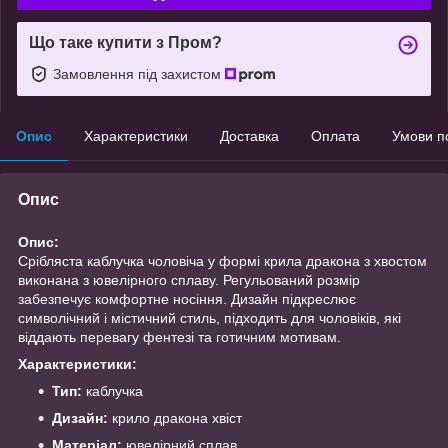
Що таке купити з Пром?
Замовлення під захистом
Опис
Характеристики
Доставка
Оплата
Умови п
Опис
Опис:
Срібляста каблучка чоловіча у формі крила дракона з хвостом
виконана з ювелірного сплаву. Регульований розмір
забезпечує комфортне носіння. Дизайн підкреслює
символічний і містичний стиль, підходить для чоловіків, які
віддають перевагу фентезі та готичним мотивам.
Характеристики:
Тип:
каблучка
Дизайн:
крило дракона хвіст
Матеріал:
ювелірний сплав