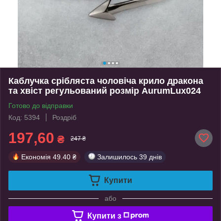
Каблучка срібляста чоловіча крило дракона
та хвіст регульований розмір AurumLux024
Готово до відправки
Код: 5394
Роздріб
197,60
₴
247 ₴
Економія
49.40 ₴
Залишилось
39 днів
Купити
або
Купити з