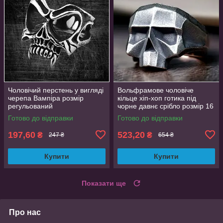
Чоловічий перстень у вигляді
Вольфрамове чоловіче
черепа Вампіра розмір
кільце хіп-хоп готика під
регульований
чорне давнє срібло розмір 16
вольфрамова сталь
Готово до відправки
Готово до відправки
197,60
523,20
₴
₴
247 ₴
654 ₴
Купити
Купити
Показати ще
Про нас