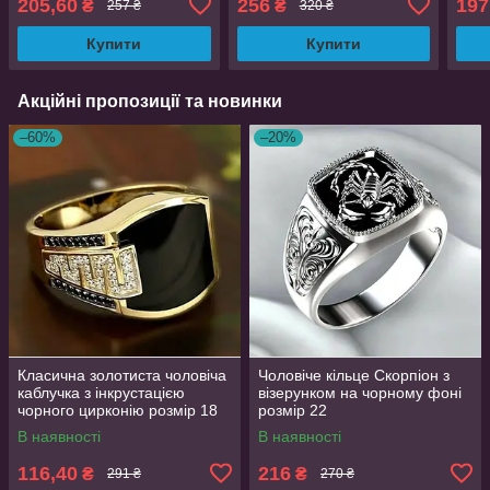
205,60
256
197
₴
₴
257 ₴
320 ₴
AurumLux017
розмір AurumLux5269
Купити
Купити
Акційні пропозиції та новинки
–60%
–20%
Класична золотиста чоловіча
Чоловіче кільце Скорпіон з
каблучка з інкрустацією
візерунком на чорному фоні
чорного цирконію розмір 18
розмір 22
AurumLux193
В наявності
В наявності
116,40
216
₴
₴
291 ₴
270 ₴