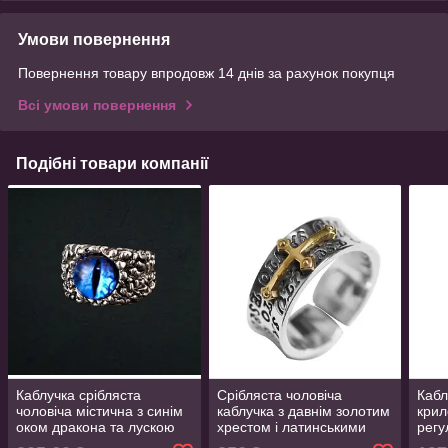
Умови повернення
Повернення товару впродовж 14 днів за рахунок покупця
Всі умови повернення
Подібні товари компанії
Каблучка срібляста
Срібляста чоловіча
Кабл
чоловіча містична з синім
каблучка з давнім золотим
крил
оком дракона та лускою
хрестом і латинськими
регу
регульований розмір
написами регульований
Aur