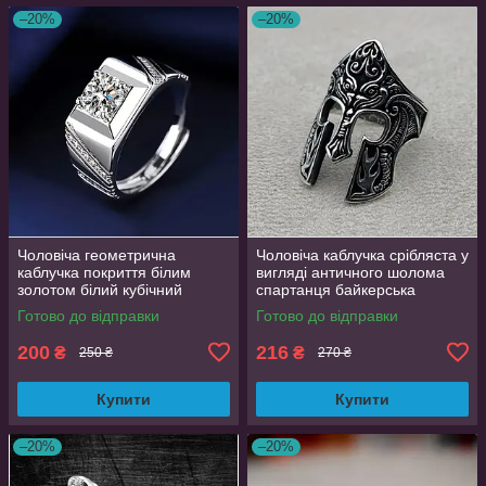
–20%
–20%
Чоловіча геометрична
Чоловіча каблучка срібляста у
каблучка покриття білим
вигляді античного шолома
золотом білий кубічний
спартанця байкерська
цирконій розмір 18
регульована AurumLux297
Готово до відправки
Готово до відправки
200
216
₴
₴
250 ₴
270 ₴
Купити
Купити
–20%
–20%