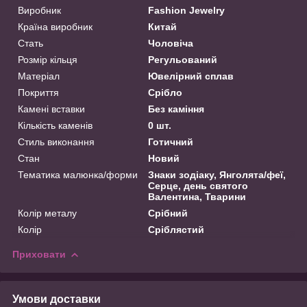
Виробник
Fashion Jewelry
Країна виробник
Китай
Стать
Чоловіча
Розмір кільця
Регульований
Матеріал
Ювелірний сплав
Покриття
Срібло
Камені вставки
Без каміння
Кількість каменів
0 шт.
Стиль виконання
Готичний
Стан
Новий
Тематика малюнка/форми
Знаки зодіаку, Янголята/феї,
Серце, день святого
Валентина, Тварини
Колір металу
Срібний
Колір
Сріблястий
Приховати
Умови доставки