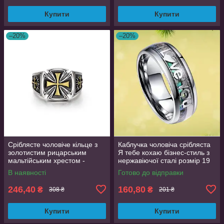
Купити
Купити
–20%
–20%
Сріблясте чоловіче кільце з
Каблучка чоловіча срібляста
золотистим рицарським
Я тебе кохаю бізнес-стиль з
мальтійським хрестом -
нержавіючої сталі розмір 19
доблесть і честь,
OrnatusDivinus758
В наявності
Готово до відправки
регульований розмір
AurumLux138
246,40
160,80
₴
₴
308 ₴
201 ₴
Купити
Купити