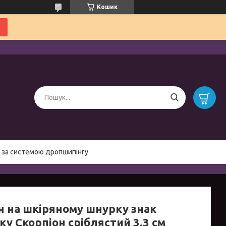
Кошик
 за системою дропшипінгу
н на шкіряному шнурку знак
ку Скорпіон сріблястий 3.3 см