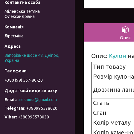
Мілевська Тетяна
Олександрівна
Ліресміна
Опис
Опис:
Кулон
на
Запорізьке шосе 48, Дніпро,
Україна
Тип товару
Розмір кулона
+380 (99) 557-80-20
Довжина лан
liresmina@gmail.com
Стать
+380995578020
Стан
+380995578020
Колір металу
Колір каменю