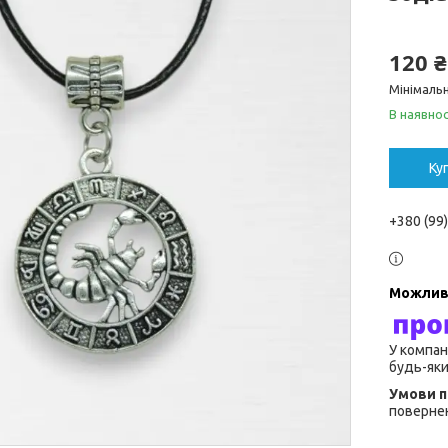
120 ₴
Мінімальн
В наявнос
Ку
+380 (99
У компан
будь-яки
повернен