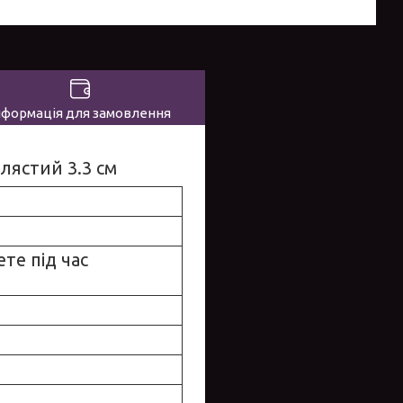
нформація для замовлення
лястий 3.3 см
те під час