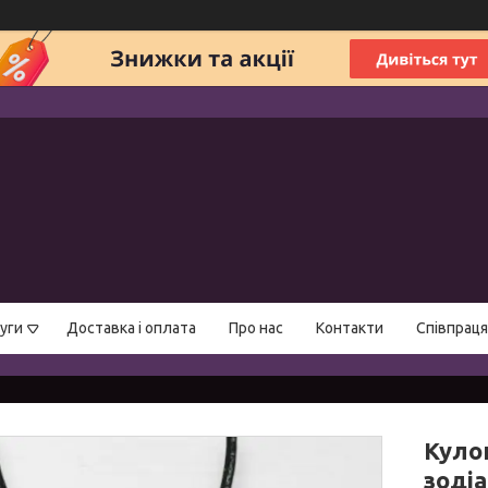
уги
Доставка і оплата
Про нас
Контакти
Співпраця
Куло
зодіа