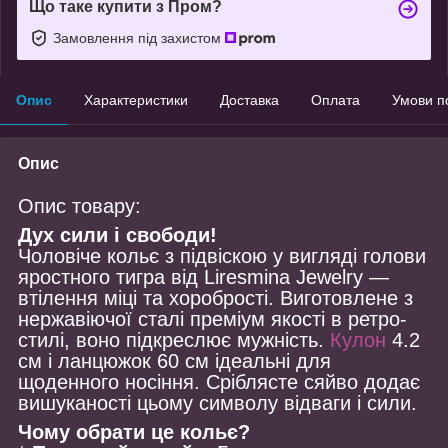
Що таке купити з Пром?
Замовлення під захистом
Опис
Характеристики
Доставка
Оплата
Умови п
Опис
Опис товару:
Дух сили і свободи!
Чоловіче кольє з підвіскою у вигляді голови
яростного тигра від Liresmina Jewelry —
втілення міці та хоробрості. Виготовлене з
нержавіючої сталі преміум якості в ретро-
стилі, воно підкреслює мужність.
Кулон
4.2
см і ланцюжок 60 см ідеальні для
щоденного носіння. Сріблясте сяйво додає
вишуканості цьому символу відваги і сили.
Чому обрати це кольє?