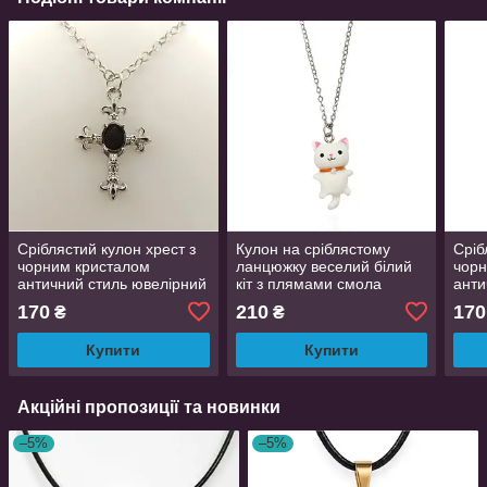
Сріблястий кулон хрест з
Кулон на сріблястому
Сріб
чорним кристалом
ланцюжку веселий білий
чорн
античний стиль ювелірний
кіт з плямами смола
анти
сплав ланцюжок
нержавіюча сталь 2.9 см
спл
170
210
170
₴
₴
нержавіюча сталь 304 Bow
45+5 см
нерж
Star 3 см AurumLux293
Star
Купити
Купити
Акційні пропозиції та новинки
–5%
–5%