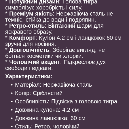
*
Потужний дизайн
: Голова тигра
символізує хоробрість і силу.
*
Преміум якість
: Нержавіюча сталь не
темніє, стійка до води і подряпин.
*
Ретро-стиль
: Вінтажний шарм для
яскравого образу.
*
Комфорт
: Кулон 4.2 см і ланцюжок 60 см
зручні для носіння.
*
Довговічність
: Зберігає вигляд, не
боїться косметики чи хлорки.
*
Чоловічий акцент
: Підкреслює дух
свободи і відваги.
Характеристики:
Матеріал: Нержавіюча сталь
Колір: Сріблястий
Особливість: Підвіска з головою тигра
Довжина кулона: 4.2 см
Довжина ланцюжка: 60 см
Стиль: Ретро, чоловічий