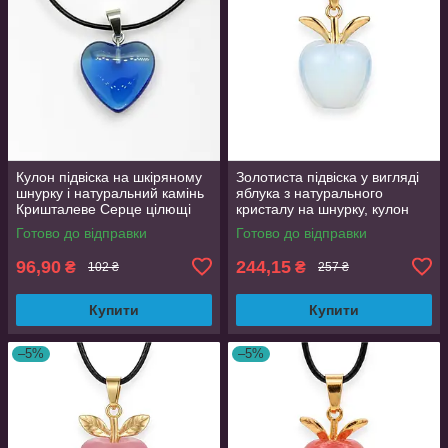
Кулон підвіска на шкіряному
Золотиста підвіска у вигляді
шнурку і натуральний камінь
яблука з натурального
Кришталеве Серце цілющі
кристалу на шнурку, кулон
камені St-0110
2.2 см
Готово до відправки
Готово до відправки
96,90
244,15
₴
₴
102 ₴
257 ₴
Купити
Купити
–5%
–5%