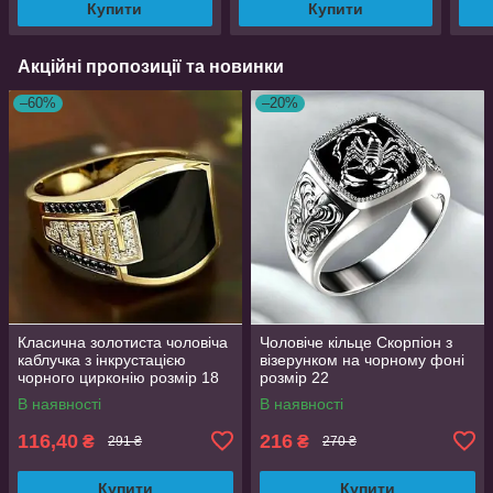
Купити
Купити
Акційні пропозиції та новинки
–60%
–20%
Класична золотиста чоловіча
Чоловіче кільце Скорпіон з
каблучка з інкрустацією
візерунком на чорному фоні
чорного цирконію розмір 18
розмір 22
AurumLux193
В наявності
В наявності
116,40
216
₴
₴
291 ₴
270 ₴
Купити
Купити