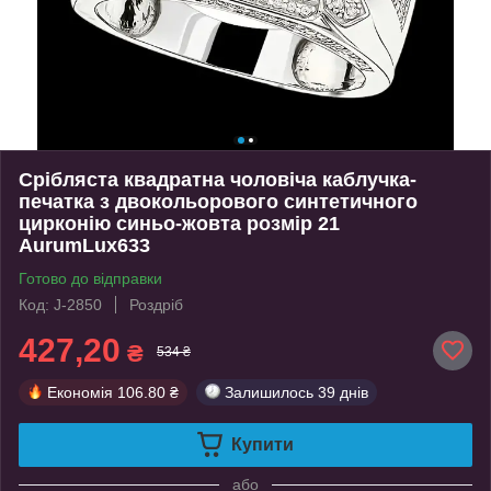
Срібляста квадратна чоловіча каблучка-
печатка з двокольорового синтетичного
цирконію синьо-жовта розмір 21
AurumLux633
Готово до відправки
Код: J-2850
Роздріб
427,20
₴
534 ₴
Економія
106.80 ₴
Залишилось
39 днів
Купити
або