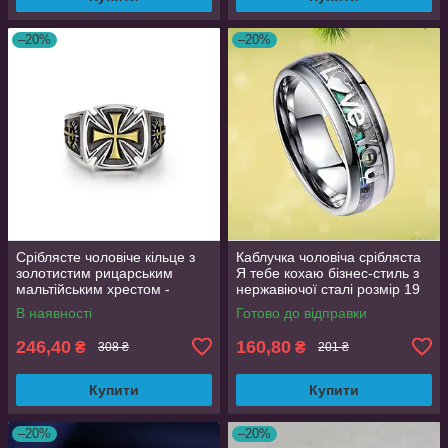
–20%
–20%
Сріблясте чоловіче кільце з
Каблучка чоловіча срібляста
золотистим рицарським
Я тебе кохаю бізнес-стиль з
мальтійським хрестом -
нержавіючої сталі розмір 19
доблесть і честь,
OrnatusDivinus758
В наявності
Готово до відправки
регульований розмір
AurumLux138
246,40
160,80
₴
₴
308 ₴
201 ₴
Купити
Купити
–20%
–20%