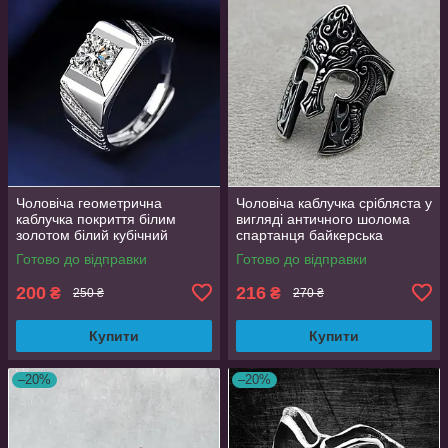
Чоловіча геометрична
Чоловіча каблучка срібляста у
каблучка покриття білим
вигляді античного шолома
золотом білий кубічний
спартанця байкерська
цирконій розмір 18
регульована AurumLux297
Готово до відправки
Готово до відправки
200
216
₴
₴
250 ₴
270 ₴
Купити
Купити
–20%
–20%