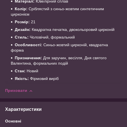
Матеріал:
Ювелірний сплав
Колір:
Сріблястий з синьо-жовтим синтетичним
цирконієм
Розмір:
21
Дизайн:
Квадратна печатка, двокольоровий цирконій
Стиль:
Чоловічий, формальний
Особливості:
Синьо-жовтий цирконій, квадратна
форма
Призначення:
Для заручин, весілля, Дня святого
Валентина, формальних подій
Стан:
Новий
Якість:
Фірмовий виріб
Приховати
Характеристики
Основні