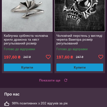
Каблучка срібляста чоловіча
Чоловічий перстень у вигляді
крило дракона та хвіст
черепа Вампіра розмір
регульований розмір
регульований
AurumLux024
Готово до відправки
Готово до відправки
197,60
197,60
₴
₴
247 ₴
247 ₴
Купити
Купити
Показати ще
Про нас
98% позитивних з 202 відгуків за рік