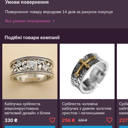
Умови повернення
Повернення товару впродовж 14 днів за рахунок покупця
Всі умови повернення
Подібні товари компанії
Каблучка срібляста
Срібляста чоловіча
Сріб
мікроінкрустована
каблучка з давнім золотим
кабл
квітковий дизайн з білим
хрестом і латинськими
каме
цирконієм розмір 18
написами регульований
узор
330
256
237
₴
₴
320 ₴
AurumLux212
розмір AurumLux5269
Aur